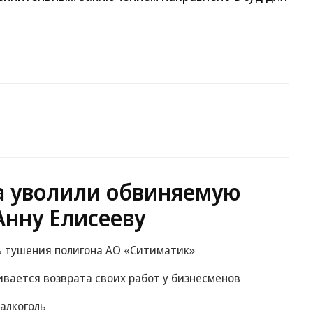
а уволили обвиняемую
Анну Елисееву
ь тушения полигона АО «Ситиматик»
ивается возврата своих работ у бизнесменов
 алкоголь