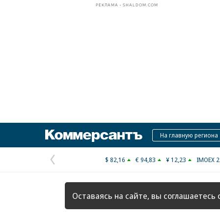
РЕКЛАМА • SHALDOM.COM
Коммерсантъ
На главную региона
$ 82,16
€ 94,83
¥ 12,23
IMOEX 2
Предыдущая
страница
Оставаясь на сайте, вы соглашаетесь 