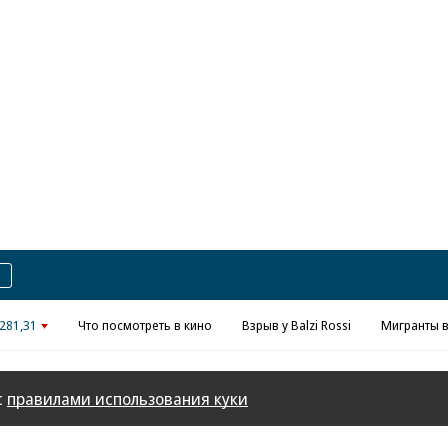
Реклама в «Ъ» www.kommersant.ru/ad
281,31
Что посмотреть в кино
Взрыв у Balzi Rossi
Мигранты в
с
правилами использования куки