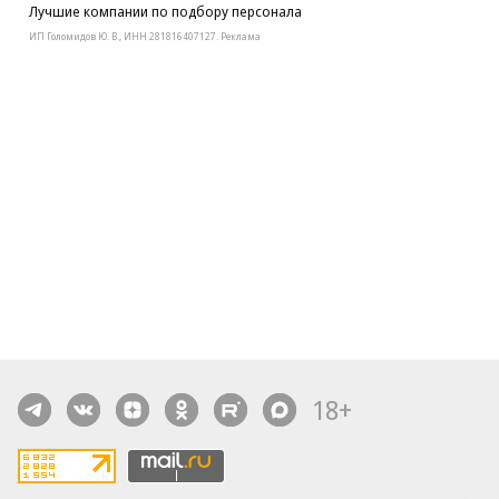
Лучшие компании по подбору персонала
ИП Голомидов Ю. В., ИНН 281816407127. Реклама
18+