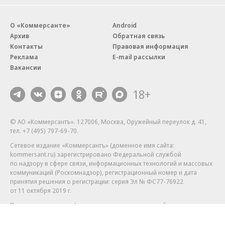
О «Коммерсанте»
Android
Архив
Обратная связь
Контакты
Правовая информация
Реклама
E-mail рассылки
Вакансии
18+
© АО «Коммерсантъ». 127006, Москва, Оружейный переулок д. 41,
тел. +7 (495) 797-69-70.
Сетевое издание «Коммерсантъ» (доменное имя сайта:
kommersant.ru) зарегистрировано Федеральной службой
по надзору в сфере связи, информационных технологий и массовых
коммуникаций (Роскомнадзор), регистрационный номер и дата
принятия решения о регистрации: серия
Эл № ФС77-76922
от 11 октября 2019 г.
Партнерские проекты/материалы, новости компаний, материалы
с пометкой «Промо» и «Официальное сообщение» опубликованы
на коммерческой основе.