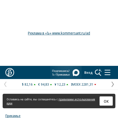
Реклама в «Ъ» www.kommersant.ru/ad
Коммерсантъ
Вход
$ 82,16
€ 94,83
¥ 12,23
IMOEX 2281,31
Предыдущая
С
страница
с
Оставаясь на сайте, вы соглашаетесь с
правилами использования
ОК
куки
Прикамье