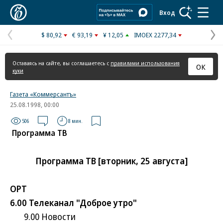
Коммерсантъ
Вход
$ 80,92
€ 93,19
¥ 12,05
IMOEX 2277,34
Предыдущая
С
страница
с
Оставаясь на сайте, вы соглашаетесь с
правилами использования
ОК
куки
Газета «Коммерсантъ»
25.08.1998, 00:00
506
8 мин.
Программа ТВ
Программа ТВ [вторник, 25 августа]
ОРТ
6.00 Телеканал "Доброе утро"
9.00 Новости