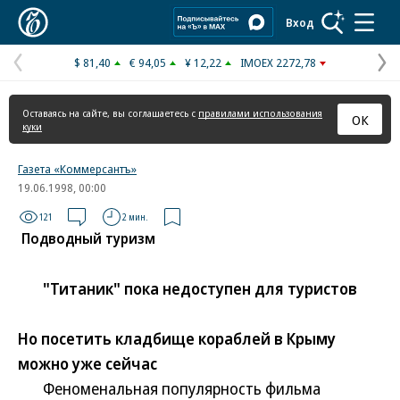
Коммерсантъ
Вход
$ 81,40
€ 94,05
¥ 12,22
IMOEX 2272,78
Предыдущая
С
страница
с
Оставаясь на сайте, вы соглашаетесь с
правилами использования
ОК
куки
Газета «Коммерсантъ»
19.06.1998, 00:00
121
2 мин.
Подводный туризм
"Титаник" пока недоступен для туристов
Но посетить кладбище кораблей в Крыму
можно уже сейчас
Феноменальная популярность фильма