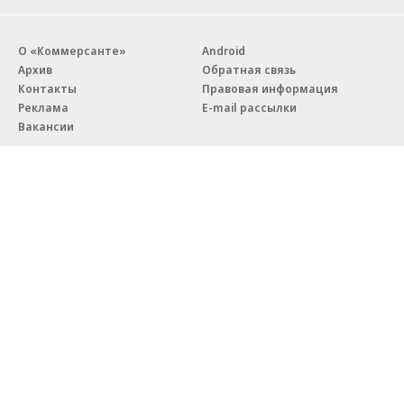
О «Коммерсанте»
Android
Архив
Обратная связь
Контакты
Правовая информация
Реклама
E-mail рассылки
Вакансии
18+
© АО «Коммерсантъ». 127006, Москва, Оружейный переулок д. 41,
тел. +7 (495) 797-69-70.
Сетевое издание «Коммерсантъ» (доменное имя сайта:
kommersant.ru) зарегистрировано Федеральной службой
по надзору в сфере связи, информационных технологий и массовых
коммуникаций (Роскомнадзор), регистрационный номер и дата
принятия решения о регистрации: серия
Эл № ФС77-76922
от 11 октября 2019 г.
Партнерские проекты/материалы, новости компаний, материалы
с пометкой «Промо» и «Официальное сообщение» опубликованы