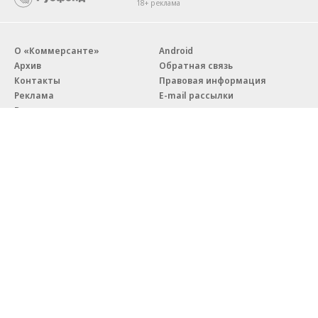
18+ реклама
О «Коммерсанте»
Android
Архив
Обратная связь
Контакты
Правовая информация
Реклама
E-mail рассылки
Вакансии
18+
© АО «Коммерсантъ». 127006, Москва, Оружейный переулок д. 41,
тел. +7 (495) 797-69-70.
Сетевое издание «Коммерсантъ» (доменное имя сайта:
kommersant.ru) зарегистрировано Федеральной службой
по надзору в сфере связи, информационных технологий и массовых
коммуникаций (Роскомнадзор), регистрационный номер и дата
принятия решения о регистрации: серия
Эл № ФС77-76922
от 11 октября 2019 г.
Партнерские проекты/материалы, новости компаний, материалы
с пометкой «Промо» и «Официальное сообщение» опубликованы