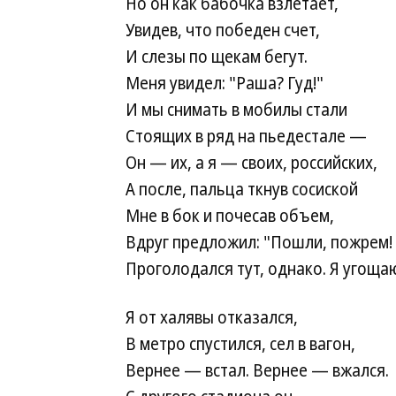
Но он как бабочка взлетает,
Увидев, что победен счет,
И слезы по щекам бегут.
Меня увидел: "Раша? Гуд!"
И мы снимать в мобилы стали
Стоящих в ряд на пьедестале —
Он — их, а я — своих, российских,
А после, пальца ткнув сосиской
Мне в бок и почесав объем,
Вдруг предложил: "Пошли, пожрем!
Проголодался тут, однако.
Я угощаю
Я от халявы отказался,
В метро спустился, сел в вагон,
Вернее — встал. Вернее — вжался.