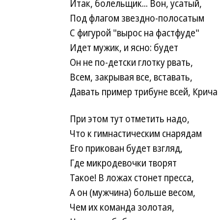
Итак, болельщик... Вон, усатый,
Под флагом звездно-полосатым
С фигурой "вырос на фастфуде"
Идет мужик, и ясно: будет
Он не по-детски глотку рвать,
Всем, закрывая все, вставать,
Давать пример трибуне всей,
Крича 
При этом тут отметить надо,
Что к гимнастическим снарядам
Его прикован будет взгляд,
Где микродевочки творят
Такое! В ложах стонет пресса,
А он (мужчина) больше весом,
Чем их команда золотая,