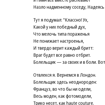
И гимн все вместе распевают
Назло надменному соседу,
Надеясь 
Тут я подумал: "Классно! Ух,
Какой у них победный дух,
Что мелочь типа пораженья
Не понижает настроенья,
И твердо верит каждый бритт:
Враг будет все равно отбрит.
Болельщик — за своих и в боли.
Вот
Отвлекся я. Вернемся в Лондон.
Болельщик здесь неоднороден:
Француз, во что бы ни одели,
Весь моден, как фотомодели,
Трико несет, как haute couture.