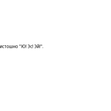
истошно "Ю! Эс! Эй!".