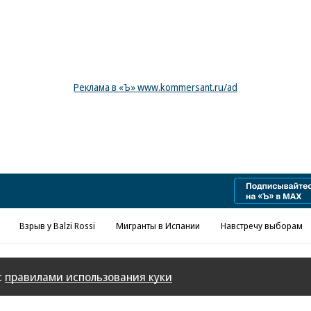
Реклама в «Ъ» www.kommersant.ru/ad
Взрыв у Balzi Rossi
Мигранты в Испании
Навстречу выборам
с
правилами использования куки