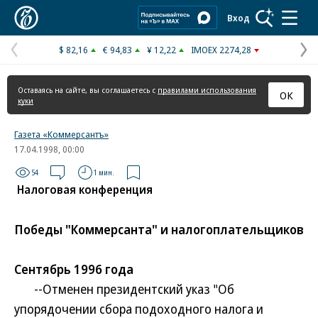
Коммерсантъ
Вход
$ 82,16
€ 94,83
¥ 12,22
IMOEX 2274,28
Предыдущая
С
страница
с
Оставаясь на сайте, вы соглашаетесь с
правилами использования
ОК
куки
Газета «Коммерсантъ»
17.04.1998, 00:00
54
1 мин.
Налоговая конференция
Победы "Коммерсанта" и налогоплательщиков
Сентябрь 1996 года
--Отменен президентский указ "Об
упорядочении сбора подоходного налога и