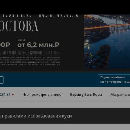
Реклама в «Ъ» www.kommersant.ru/ad
281,31
Что посмотреть в кино
Взрыв у Balzi Rossi
Мигранты в
с
правилами использования куки