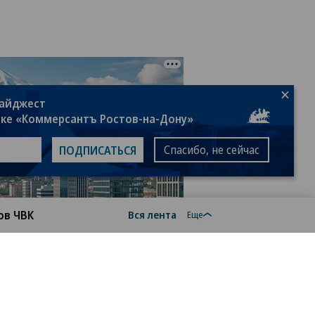
дайджест
лке «Коммерсантъ Ростов-на-Дону»
Спасибо, не сейчас
ПОДПИСАТЬСЯ
ов ЧВК
Вся лента
Еще
18+