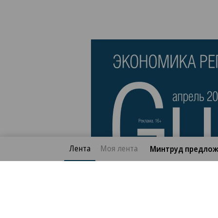
Лента
Моя лента
Минтруд предлож
Благотворительный фонд
О «Коммер
Архив