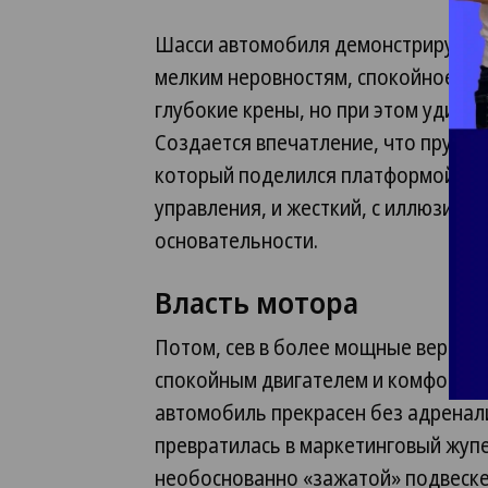
Шасси автомобиля демонстрирует п
мелким неровностям, спокойное пр
глубокие крены, но при этом удиви
Создается впечатление, что пружины
который поделился платформой с н
управления, и жесткий, с иллюзией 
основательности.
Власть мотора
Потом, сев в более мощные версии, 
спокойным двигателем и комфортны
автомобиль прекрасен без адренали
превратилась в маркетинговый жупе
необоснованно «зажатой» подвеске 