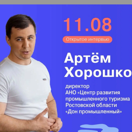
ота — не мой выбор. Beetle внутри не так
енная в цвет кузова небесно-голубая передняя
 синее небо в салон машины. Сильный наклон
лишают шанса увидеть капот, но габариты
сокая поясная линия, характерная для
 несколько отстраняет водителя от уличной
на двухполосной горной дорожке, уходящей в
 просто нет. Сквозь открытое окно волнами
ны — распускаются почки. В поздних сумерках
улицам. Фары встречной машины всегда видны
 самый маленький мотор в гамме, 1,2 турбо,
ашину, разве только приходится иногда как
и передач. Плавная и быстрая езда – редкая
собенности «Жука» на этом не заканчиваются.