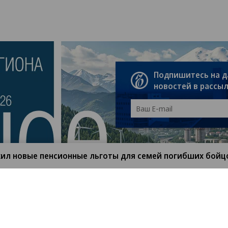
Подпишитесь на 
новостей в рассы
ил новые пенсионные льготы для семей погибших бойц
санте»
Реклама
Обратная связь
Вакансии
Правовая информация