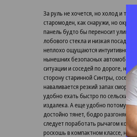
За руль не хочется, но холод и темн
старомоден, как снаружи, но окраш
панель будто бы переносит улицу и
лобового стекла и низкая посадка 
неплохо ощущаются интуитивно. Вы
нынешних безопасных автомобилей,
ситуации и соседей по дороге, но 
сторону старинной Синтры, соседей
наваливается резкий запах смороди
удобно ехать быстро по сельским 
издалека. А еще удобно потому, что
достойно тянет, бодро разгоняет м
следует поработать рычагом коробк
роскошь в компактном классе, но о