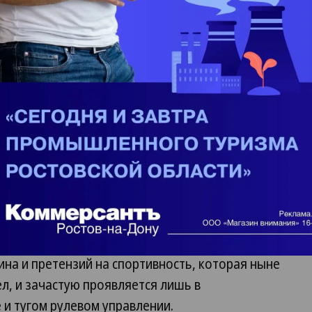
рямо-таки ретро-управляемость. Равнодушие к
еодоление «лежачих полицейских», довольно
тельно точное следование заданной траектории.
 в подвеске несколько мягче, чем у Golf,
овым «Новым Жуком». Оттуда и органы
мягкого, пластик, и общее ощущение качества и
я окончательно убедился, что Beetle с самым
м шасси особенно гармоничен. Этот
на и претензий на спортивность, которая ныне
л, и зачастую проявляется лишь в
и тугом рулевом управлении.