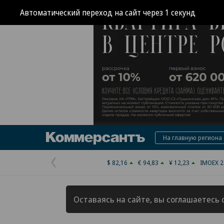
Коммерсантъ
На главную региона
$ 82,16
€ 94,83
¥ 12,23
IMOEX 2
Предыдущая
страница
Оставаясь на сайте, вы соглашаетесь 