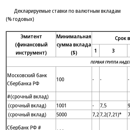
Декларируемые ставки по валютным вкладам
(% годовых)
Эмитент
Минимальная
Срок в
(финансовый
сумма вклада
1
3
инструмент)
($)
ПЕРВАЯ ГРУППА НАД
Московский банк
100
-
-
-
Сбербанка РФ
#(срочный вклад)
(срочный вклад)
1001
-
7,5
(срочный вклад)
5000
7,2
7,2(7,21)*
7
Сбербанк РФ #