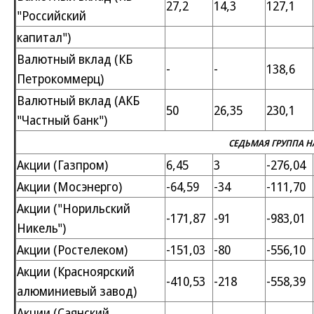
27,2
14,3
127,1
"Российский
капитал")
Валютный вклад (КБ
-
-
138,6
Петрокоммерц)
Валютный вклад (АКБ
50
26,35
230,1
"Частный банк")
СЕДЬМАЯ ГРУППА 
Акции (Газпром)
6,45
3
-276,04
Акции (Мосэнерго)
-64,59
-34
-111,70
Акции ("Норильский
-171,87
-91
-983,01
Никель")
Акции (Ростелеком)
-151,03
-80
-556,10
Акции (Красноярский
-410,53
-218
-558,39
алюминиевый завод)
Акции (Саянский