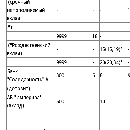
(срочный
непополняемый
-
-
-
1
вклад
#)
9999
18
-
1
("Рождественский"
-
-
15(15,19)*
-
вклад)
9999
-
20(20,34)*
-
Банк
300
6
8
"Солидарность" #
(депозит)
АБ "Империал"
500
-
10
-
(вклад)