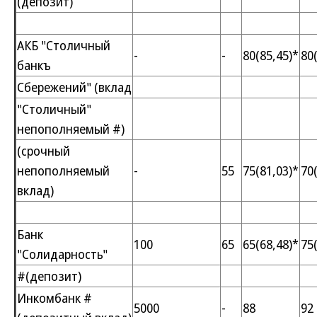
(депозит)
АКБ "Столичный
-
-
80(85,45)*
80
банкъ
Сбережений" (вклад
"Столичный"
непополняемый #)
(срочный
непополняемый
-
55
75(81,03)*
70
вклад)
Банк
100
65
65(68,48)*
75
"Солидарность"
#(депозит)
Инкомбанк #
5000
-
88
92