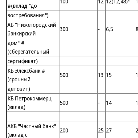
100
12
12(12,48)*
1
#(вклад "до
востребования")
АБ "Нижегородский
300
-
6,5
8
банкирский
дом" #
(сберегательный
сертификат)
КБ Элексбанк #
500
13
15
(срочный
депозит)
КБ Петрокоммерц
500
-
14
(вклад)
АКБ "Частный банк"
200
25
27
(вклад с