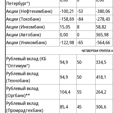
Петербург")
Акции (Нефтехимбанк)
-100,21
-53
-380,06
Акции (Токобанк)
-158,69
-84
-278,43
Акции (Инкомбанк)
15,05
8
58,82
Акции (Автобанк)
0,00
0
365,98
Акции (Уникомбанк)
-122,98
-65
-564,66
ЧЕТВЕРТАЯ ГРУППА
Рублевый вклад (КБ
94,9
50
334,5
"Оптимум")
Рублевый вклад
94,9
50
418,1
(Технобанк)
Рублевый вклад
104,4
55
264,2
(Оргбанк)**
Рублевый вклад
85,4
45
306,6
(Промрадтехбанк)