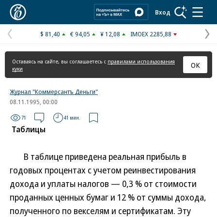
Коммерсантъ
Вход
$ 81,40
€ 94,05
¥ 12,08
IMOEX 2285,88
Предыдущая
С
страница
с
Оставаясь на сайте, вы соглашаетесь с
правилами использования
ОК
куки
Журнал "Коммерсантъ Деньги"
08.11.1995, 00:00
71
41 мин.
Таблицы
В таблице приведена реальная прибыль в
годовых процентах с учетом реинвестирования
дохода и уплаты налогов — 0,3 % от стоимости
проданных ценных бумаг и 12 % от суммы дохода,
полученного по векселям и сертификатам. Эту