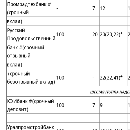
Промрадтехбанк #
-
7
12
(срочный
вклад)
Русский
100
20
20(20,22)*
2
Продовольственный
банк #(срочный
отзывный
вклад)
(срочный
100
-
22(22,41)*
2
безотзывный вклад)
ШЕСТАЯ ГРУППА НАД
КЭИбанк #(срочный
100
7
9
депозит)
Уралпромстройбанк