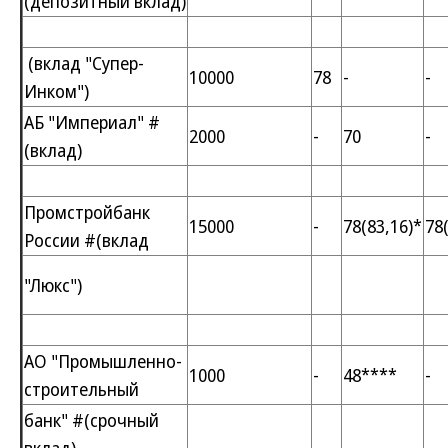
(депозитный вклад)
(вклад "Супер-
10000
78
-
-
Инком")
АБ "Империал" #
2000
-
70
-
(вклад)
Промстройбанк
15000
-
78(83,16)*
78
России #(вклад
"Люкс")
АО "Промышленно-
1000
-
48****
-
строительный
банк" #(срочный