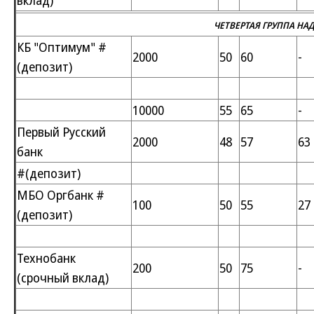
вклад)
ЧЕТВЕРТАЯ ГРУППА Н
КБ "Оптимум" #
2000
50
60
-
(депозит)
10000
55
65
-
Первый Русский
2000
48
57
63
банк
#(депозит)
МБО Оргбанк #
100
50
55
27
(депозит)
Технобанк
200
50
75
-
(срочный вклад)