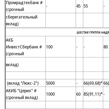
Промрадтехбанк #
-
45
55
-
(срочный
сберегательный
вклад)
ШЕСТАЯ ГРУППА НАД
АКБ
ИнвестСбербанк #
100
-
-
80
(срочный
вклад)
(вклад "Люкс-2")
5000
-
66(69,68)*
66
АКИБ "Церих" #
1000
60
85(91,11)*
-
(срочный вклад)