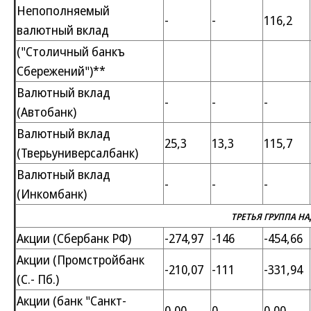
Непополняемый
-
-
116,2
валютный вклад
("Столичный банкъ
Сбережений")**
Валютный вклад
-
-
-
(Автобанк)
Валютный вклад
25,3
13,3
115,7
(Тверьуниверсалбанк)
Валютный вклад
-
-
-
(Инкомбанк)
ТРЕТЬЯ ГРУППА Н
Акции (Сбербанк РФ)
-274,97
-146
-454,66
Акции (Промстройбанк
-210,07
-111
-331,94
(С.- Пб.)
Акции (банк "Санкт-
0,00
0
0,00