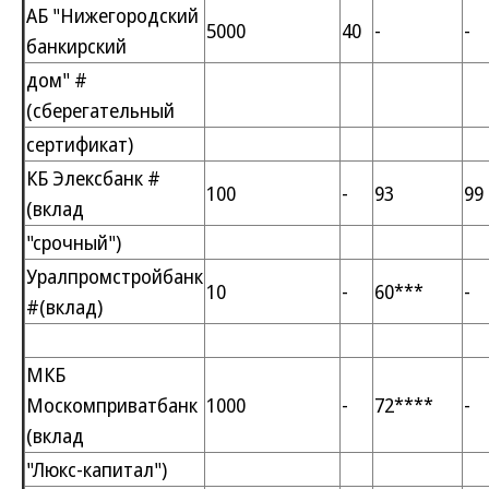
АБ "Нижегородский
5000
40
-
-
банкирский
дом" #
(сберегательный
сертификат)
КБ Элексбанк #
100
-
93
99
(вклад
"срочный")
Уралпромстройбанк
10
-
60***
-
#(вклад)
МКБ
Москомприватбанк
1000
-
72****
-
(вклад
"Люкс-капитал")