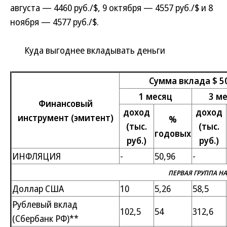
августа — 4460 руб./$, 9 октября — 4557 руб./$ и 8
ноября — 4577 руб./$.
Куда выгоднее вкладывать деньги
Сумма вклада $ 5
1 месяц
3 м
Финансовый
доход
доход
инструмент (эмитент)
%
(тыс.
(тыс.
годовых
руб.)
руб.)
ИНФЛЯЦИЯ
-
50,96
-
ПЕРВАЯ ГРУППА Н
Доллар США
10
5,26
58,5
Рублевый вклад
102,5
54
312,6
(Сбербанк РФ)**