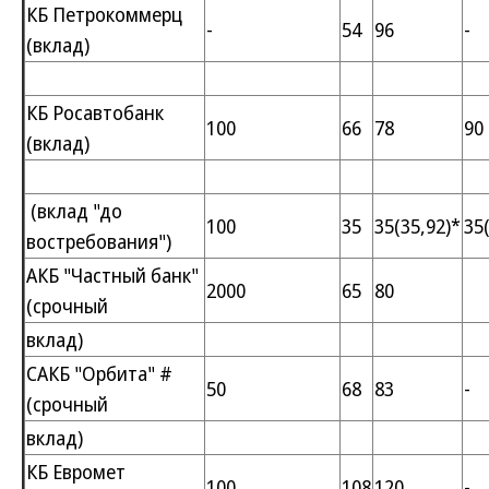
КБ Петрокоммерц
-
54
96
-
(вклад)
КБ Росавтобанк
100
66
78
90
(вклад)
(вклад "до
100
35
35(35,92)*
35
востребования")
АКБ "Частный банк"
2000
65
80
(срочный
вклад)
САКБ "Орбита" #
50
68
83
-
(срочный
вклад)
КБ Евромет
100
108
120
-