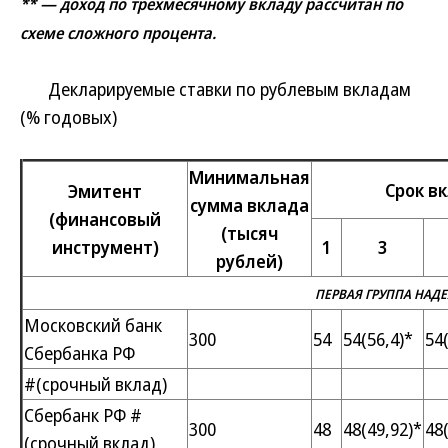
** — доход по трехмесячному вкладу рассчитан по
схеме сложного процента.
Декларируемые ставки по рублевым вкладам
(% годовых)
Минимальная
Срок вк
Эмитент
сумма вклада
(финансовый
(тысяч
инструмент)
1
3
рублей)
ПЕРВАЯ ГРУППА НАД
Московский банк
300
54
54(56,4)*
54
Сбербанка РФ
#(срочный вклад)
Сбербанк РФ #
300
48
48(49,92)*
48
(срочный вклад)