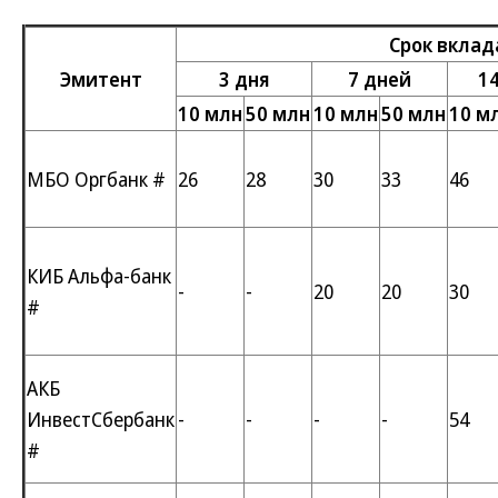
Срок вклад
Эмитент
3 дня
7 дней
1
10 млн
50 млн
10 млн
50 млн
10 м
МБО Оргбанк #
26
28
30
33
46
КИБ Альфа-банк
-
-
20
20
30
#
АКБ
ИнвестСбербанк
-
-
-
-
54
#