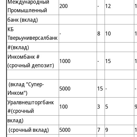
Международный
200
-
12
Промышленный
банк (вклад)
КБ
-
8
10
Тверьуниверсалбанк
#(вклад)
Инкомбанк #
1000
-
15
(срочный депозит)
(вклад "Супер-
5000
15
-
-
Инком")
Уралвнешторгбанк
100
3
5
#(срочный
вклад)
(срочный вклад)
5000
7
9