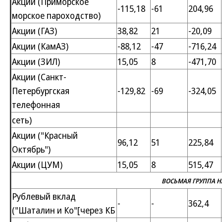
Акции (Приморское
-115,18
-61
204,96
морское пароходство)
Акции (ГАЗ)
38,82
21
-20,09
Акции (КамАЗ)
-88,12
-47
-716,24
Акции (ЗИЛ)
15,05
8
-471,70
Акции (Санкт-
Петербургская
-129,82
-69
-324,05
телефонная
сеть)
Акции ("Красный
96,12
51
225,84
Октябрь")
Акции (ЦУМ)
15,05
8
515,47
ВОСЬМАЯ ГРУППА 
Рублевый вклад
-
-
362,4
("Шаталин и Ко"[через КБ