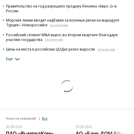
Правительство на год разрешило продажу бензина «Евро-2» в
России
Морские линии вводят надбавки за военные риски на маршруте
Турция—Новороссийск
ЭКСКЛЮЗИВ
Российский сегмент M&A вырос во втором квартале благодаря
участию государства
ЭКСКЛЮЗИВ
Цены на места в российских ЦОДах резко выросли
ЭКСКЛЮЗИВ
Еще
Новости компаний
Все
05.08.2026
05.08.2026
ПАО «ВымпелКом»
АО «Банк ДОМ.РФ»