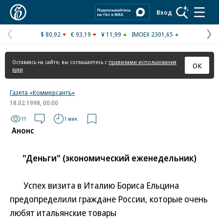
Коммерсантъ
Вход
$ 80,92
€ 93,19
¥ 11,99
IMOEX 2301,65
Предыдущая
С
страница
с
Оставаясь на сайте, вы соглашаетесь с
правилами использования
ОК
куки
Газета «Коммерсантъ»
18.02.1998, 00:00
11
1 мин.
Анонс
"Деньги" (экономический еженедельник)
Успех визита в Италию Бориса Ельцина
предопределили граждане России, которые очень
любят итальянские товары