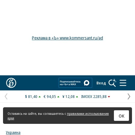
Реклама в «Ъ» www.kommersant.ru/ad
Коммерсантъ
Вход
$ 81,40
€ 94,05
¥ 12,08
IMOEX 2285,88
Предыдущая
С
страница
с
Оставаясь на сайте, вы соглашаетесь с
правилами использования
ОК
куки
Украина