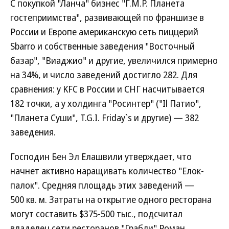
С покупкой "Ланча" бизнес "Г.М.Р. Планета
гостеприимства", развивающей по франшизе в
России и Европе американскую сеть пиццерий
Sbarro и собственные заведения "Восточный
базар", "Виаджио" и другие, увеличился примерно
на 34%, и число заведений достигло 282. Для
сравнения: у KFC в России и СНГ насчитывается
182 точки, а у холдинга "Росинтер" ("Il Патио",
"Планета Суши", T.G.I. Friday`s и другие) — 382
заведения.
Господин Бен Эл Елашвили утверждает, что
начнет активно наращивать количество "Елок-
палок". Средняя площадь этих заведений —
500 кв. м. Затраты на открытие одного ресторана
могут составить $375-500 тыс., подсчитал
владелец сети ресторанов "Грабли" Роман