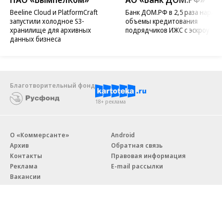
Beeline Cloud и PlatformCraft
Банк ДОМ.РФ в 2,5 раза нараст
запустили холодное S3-
объемы кредитования
хранилище для архивных
подрядчиков ИЖС с эскроу
данных бизнеса
Благотворительный фонд
18+ реклама
О «Коммерсанте»
Android
Архив
Обратная связь
Контакты
Правовая информация
Реклама
E-mail рассылки
Вакансии
18+