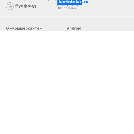
18+ реклама
О «Коммерсанте»
Android
Архив
Обратная связь
Контакты
Правовая информация
Реклама
E-mail рассылки
Вакансии
18+
© АО «Коммерсантъ». 127006, Москва, Оружейный переулок д. 41,
тел. +7 (495) 797-69-70.
Сетевое издание «Коммерсантъ» (доменное имя сайта:
kommersant.ru) зарегистрировано Федеральной службой
по надзору в сфере связи, информационных технологий и массовых
коммуникаций (Роскомнадзор), регистрационный номер и дата
принятия решения о регистрации: серия
Эл № ФС77-76922
от 11 октября 2019 г.