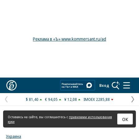
Реклама в «Ъ» www.kommersant.ru/ad
Коммерсантъ
Вход
$ 81,40
€ 94,05
¥ 12,08
IMOEX 2285,88
Предыдущая
С
страница
с
Оставаясь на сайте, вы соглашаетесь с
правилами использования
ОК
куки
Украина