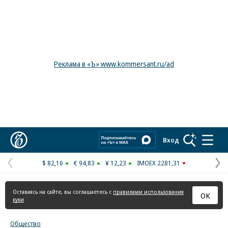
Реклама в «Ъ» www.kommersant.ru/ad
Коммерсантъ
Вход
$ 82,16
€ 94,83
¥ 12,23
IMOEX 2281,31
Предыдущая
С
страница
с
Оставаясь на сайте, вы соглашаетесь с
правилами использования
ОК
куки
Общество