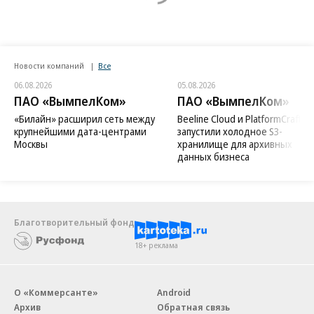
Новости компаний
Все
06.08.2026
05.08.2026
ПАО «ВымпелКом»
ПАО «ВымпелКом»
«Билайн» расширил сеть между
Beeline Cloud и PlatformCraft
крупнейшими дата-центрами
запустили холодное S3-
Москвы
хранилище для архивных
данных бизнеса
Благотворительный фонд
18+ реклама
О «Коммерсанте»
Android
Архив
Обратная связь