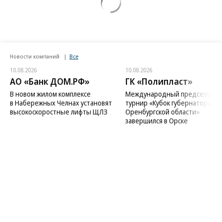
Новости компаний
Все
10.08.2026
10.08.2026
АО «Банк ДОМ.РФ»
ГК «Полипласт»
В новом жилом комплексе
Международный предсезонн
в Набережных Челнах установят
турнир «Кубок губернатора
высокоскоростные лифты ЩЛЗ
Оренбургской области»
завершился в Орске
Благотворительный фонд
18+ реклама