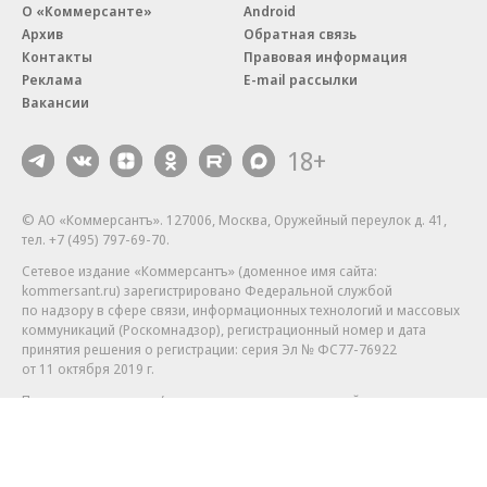
О «Коммерсанте»
Android
Архив
Обратная связь
Контакты
Правовая информация
Реклама
E-mail рассылки
Вакансии
18+
© АО «Коммерсантъ». 127006, Москва, Оружейный переулок д. 41,
тел. +7 (495) 797-69-70.
Сетевое издание «Коммерсантъ» (доменное имя сайта:
kommersant.ru) зарегистрировано Федеральной службой
по надзору в сфере связи, информационных технологий и массовых
коммуникаций (Роскомнадзор), регистрационный номер и дата
принятия решения о регистрации: серия
Эл № ФС77-76922
от 11 октября 2019 г.
Партнерские проекты/материалы, новости компаний, материалы
с пометкой «Промо» и «Официальное сообщение» опубликованы
на коммерческой основе.
На kommersant.ru применяются рекомендательные технологии.