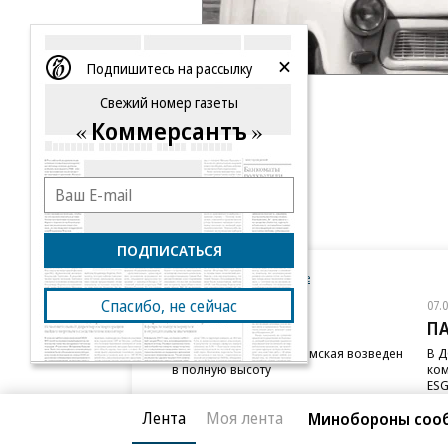
Подпишитесь на рассылку
Свежий номер газеты
Коммерсантъ
ПОДПИСАТЬСЯ
Новости компаний
Все
Спасибо, не сейчас
07.08.2026
07.
STONE
П
Бизнес-центр STONE Римская возведен
В Д
в полную высоту
ком
ESG
Лента
Моя лента
Минобороны сооб