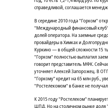
год, то есть 1,2-1,4 млрд руб. по кур
справедливой, соглашается менедж
В середине 2010 года "Горком" отк
"Международный финансовый клуб" 
долей оператора. На заемные средс
провайдеры в Химках и Долгопрудн
Куркино — в общей сложности 15 ты
"Горком" полностью выплатил заем,
говорит представитель МФК. Сейча
уточняет Алексей Запорожец. В ОТ
"Горкому" кредит на 65 млн руб., у
"Ростелекомом" в банке не получал
К 2015 году "Ростелеком" планируе
ШПД. Но на столичном рынке доля "