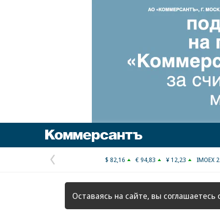
Коммерсантъ
$ 82,16
€ 94,83
¥ 12,23
IMOEX 2
Предыдущая
страница
Оставаясь на сайте, вы соглашаетесь 