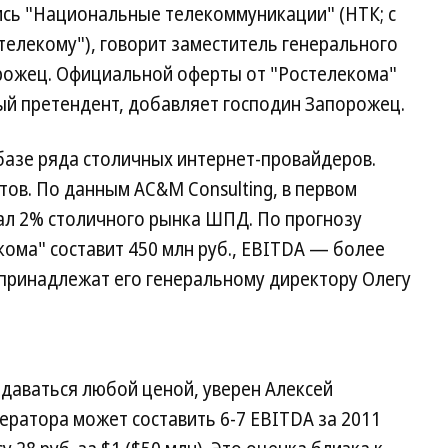
ись "Национальные телекоммуникации" (НТК; с
телекому"), говорит заместитель генерального
рожец. Официальной оферты от "Ростелекома"
ный претендент, добавляет господин Запорожец.
 базе ряда столичных интернет-провайдеров.
тов. По данным AC&M Consulting, в первом
мал 2% столичного рынка ШПД. По прогнозу
кома" составит 450 млн руб., EBITDA — более
 принадлежат его генеральному директору Олегу
даваться любой ценой, уверен Алексей
ератора может составить 6-7 EBITDA за 2011