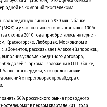
су 28 руб. за $1 ($50 млн). Это оценка близка к
ер одной из компаний "Ростелекома".
рывал кредитную линию на $30 млн в банке
(МФК) и у частных инвесторов под залог 100%
тва с конца 2010 года приобретались интернет-
ом, Красногорске, Люберцах, Московском и
с. абонентов, рассказывает Алексей Запорожец.
 выполнив условия кредитного договора,
с 50% долей "Горкома" заложены в ОТП-банке,
П-банке подтвердили, что предоставили
ведомлений о переговорах провайдера с
и.
т занять 50% российского рынка проводного
Ростелекома" в первом квартале 2011 года