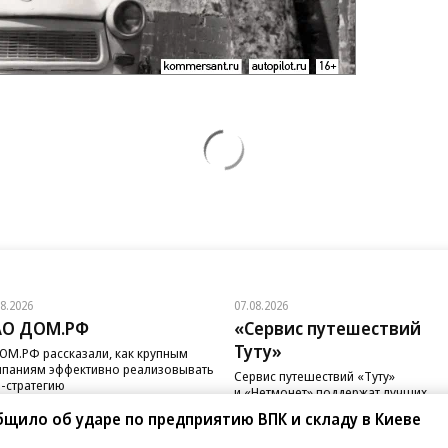
08.2026
07.08.2026
АО ДОМ.РФ
«Сервис путешествий
Туту»
ОМ.РФ рассказали, как крупным
паниям эффективно реализовывать
Сервис путешествий «Туту»
-стратегию
и «Нетмонет» поддержат лучших
сотрудников российских отелей
щило об ударе по предприятию ВПК и складу в Киеве