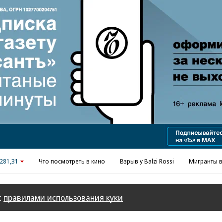
Реклама в «Ъ» www.kommersant.ru/ad
281,31
Что посмотреть в кино
Взрыв у Balzi Rossi
Мигранты в
с
правилами использования куки