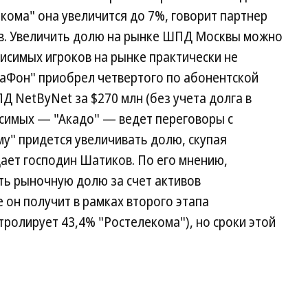
ркома" она увеличится до 7%, говорит партнер
в. Увеличить долю на рынке ШПД Москвы можно
висимых игроков на рынке практически не
гаФон" приобрел четвертого по абонентской
Д NetByNet за $270 млн (без учета долга в
исимых — "Акадо" — ведет переговоры с
у" придется увеличивать долю, скупая
ет господин Шатиков. По его мнению,
ть рыночную долю за счет активов
 он получит в рамках второго этапа
тролирует 43,4% "Ростелекома"), но сроки этой