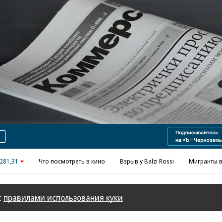
Реклама в «Ъ» www.kommersant.ru/ad
281,31
Что посмотреть в кино
Взрыв у Balzi Rossi
Мигранты в
с
правилами использования куки