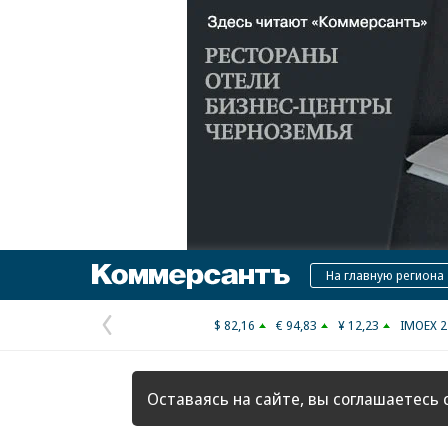
Коммерсантъ
На главную региона
$ 82,16
€ 94,83
¥ 12,23
IMOEX 2
Предыдущая
страница
Оставаясь на сайте, вы соглашаетесь 