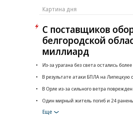
Картина дня
С поставщиков обо
белгородской обла
миллиард
Из-за урагана без света остались боле
В результате атаки БПЛА на Липецкую 
В Орле из-за сильного ветра поврежден
Один мирный житель погиб и 24 ранены 
Еще