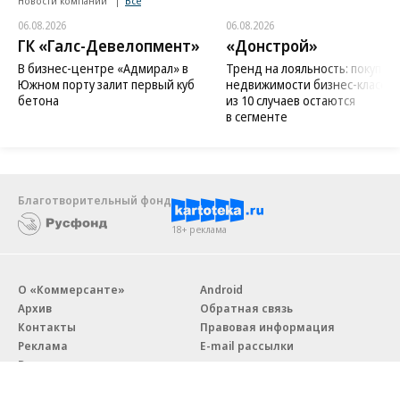
Новости компаний
Все
06.08.2026
06.08.2026
ГК «Галс-Девелопмент»
«Донстрой»
В бизнес-центре «Адмирал» в
Тренд на лояльность: покупат
Южном порту залит первый куб
недвижимости бизнес-класса в
бетона
из 10 случаев остаются
в сегменте
Благотворительный фонд
18+ реклама
О «Коммерсанте»
Android
Архив
Обратная связь
Контакты
Правовая информация
Реклама
E-mail рассылки
Вакансии