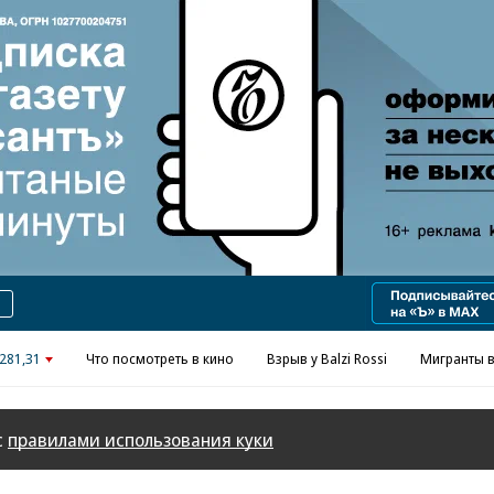
Реклама в «Ъ» www.kommersant.ru/ad
281,31
Что посмотреть в кино
Взрыв у Balzi Rossi
Мигранты в
с
правилами использования куки