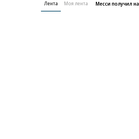
Лента
Моя лента
Месси получил на
Благотворительный фонд
О «Коммер
Архив
Контакты
18+ реклама