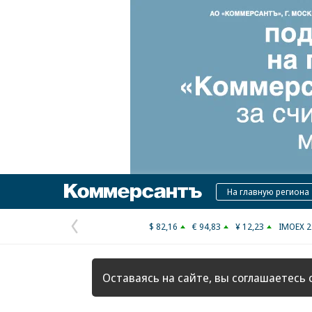
Коммерсантъ
На главную региона
$ 82,16
€ 94,83
¥ 12,23
IMOEX 2
Предыдущая
страница
Оставаясь на сайте, вы соглашаетесь 