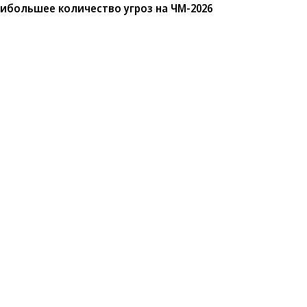
ибольшее количество угроз на ЧМ-2026
санте»
Реклама
Обратная связь
Вакансии
Правовая информация
Android
E-mail рассылки