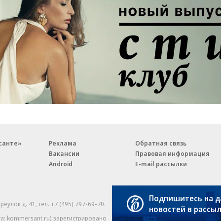
санте»
Реклама
Обратная связь
Вакансии
Правовая информация
Android
E-mail рассылки
Подпишитесь на 
реулок д. 41,
тел. +7 (495) 797-69-70.
Партнерские проекты/матери
новостей в рассы
«Промо» и «Официальное со
а: kommersant.ru) зарегистрировано