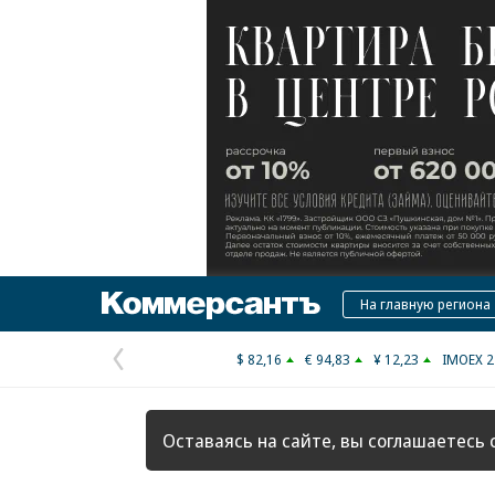
Коммерсантъ
На главную региона
$ 82,16
€ 94,83
¥ 12,23
IMOEX 2
Предыдущая
страница
Оставаясь на сайте, вы соглашаетесь 