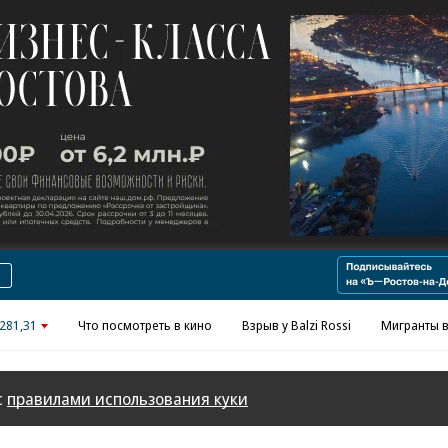
Реклама в «Ъ» www.kommersant.ru/ad
281,31
Что посмотреть в кино
Взрыв у Balzi Rossi
Мигранты в
с
правилами использования куки