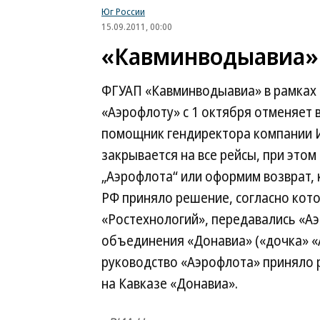
Юг России
15.09.2011, 00:00
«Кавминводыавиа»
ФГУАП «Кавминводыавиа» в рамках 
«Аэрофлоту» с 1 октября отменяет 
помощник гендиректора компании И
закрывается на все рейсы, при это
„Аэрофлота“ или оформим возврат, 
РФ приняло решение, согласно кот
«Ростехнологий», передавались «А
объединения «Донавиа» («дочка» «
руководство «Аэрофлота» приняло
на Кавказе «Донавиа».