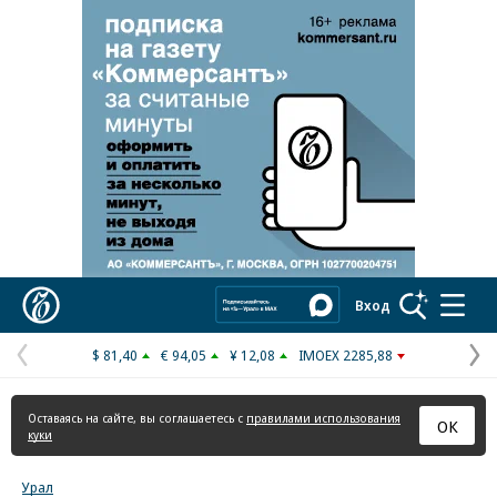
Реклама в «Ъ» www.kommersant.ru/ad
Коммерсантъ
Вход
$ 81,40
€ 94,05
¥ 12,08
IMOEX 2285,88
Предыдущая
С
страница
с
Оставаясь на сайте, вы соглашаетесь с
правилами использования
ОК
куки
Урал