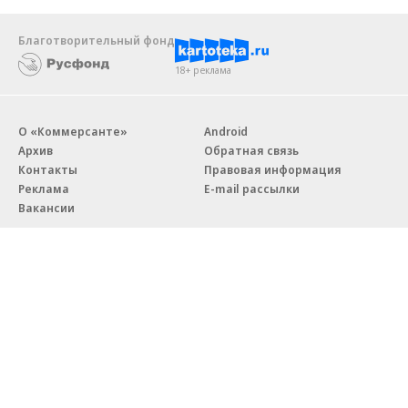
Благотворительный фонд
18+ реклама
О «Коммерсанте»
Android
Архив
Обратная связь
Контакты
Правовая информация
Реклама
E-mail рассылки
Вакансии
18+
© АО «Коммерсантъ». 127006, Москва, Оружейный переулок д. 41,
тел. +7 (495) 797-69-70.
Сетевое издание «Коммерсантъ» (доменное имя сайта:
kommersant.ru) зарегистрировано Федеральной службой
по надзору в сфере связи, информационных технологий и массовых
коммуникаций (Роскомнадзор), регистрационный номер и дата