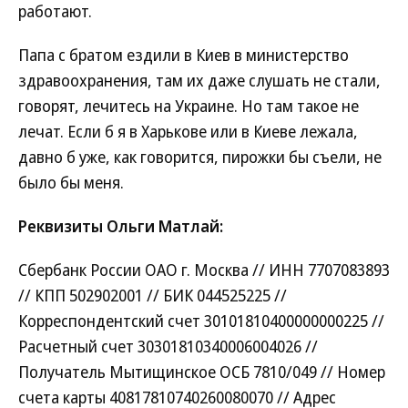
работают.
Папа с братом ездили в Киев в министерство
здравоохранения, там их даже слушать не стали,
говорят, лечитесь на Украине. Но там такое не
лечат. Если б я в Харькове или в Киеве лежала,
давно б уже, как говорится, пирожки бы съели, не
было бы меня.
Реквизиты Ольги Матлай:
Сбербанк России ОАО г. Москва // ИНН 7707083893
// КПП 502902001 // БИК 044525225 //
Корреспондентский счет 30101810400000000225 //
Расчетный счет 30301810340006004026 //
Получатель Мытищинское ОСБ 7810/049 // Номер
счета карты 40817810740260080070 // Адрес