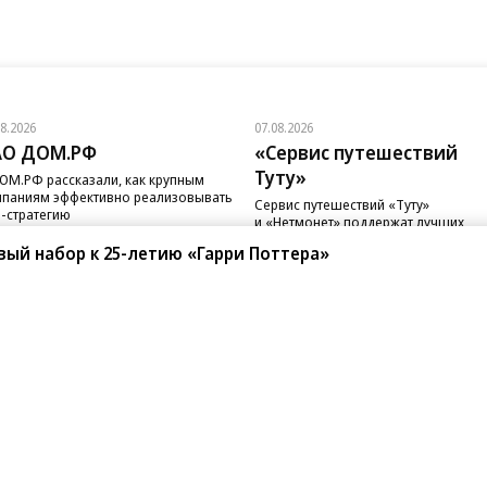
08.2026
07.08.2026
АО ДОМ.РФ
«Сервис путешествий
Туту»
ОМ.РФ рассказали, как крупным
паниям эффективно реализовывать
Сервис путешествий «Туту»
-стратегию
и «Нетмонет» поддержат лучших
сотрудников российских отелей
вый набор к 25-летию «Гарри Поттера»
санте»
Реклама
Обратная связь
Вакансии
Правовая информация
Android
E-mail рассылки