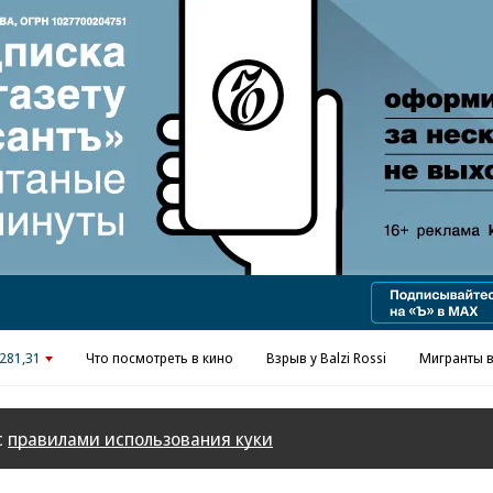
Реклама в «Ъ» www.kommersant.ru/ad
281,31
Что посмотреть в кино
Взрыв у Balzi Rossi
Мигранты в
с
правилами использования куки