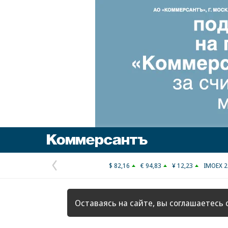
Коммерсантъ
$ 82,16
€ 94,83
¥ 12,23
IMOEX 2
Предыдущая
страница
Оставаясь на сайте, вы соглашаетесь 