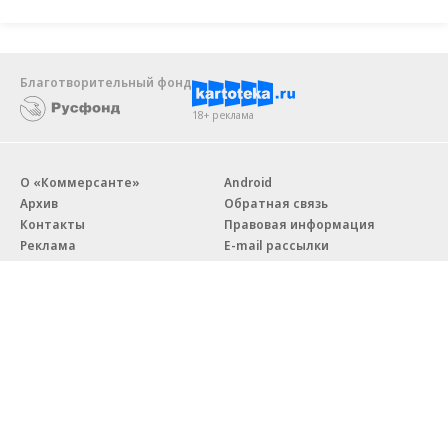
Благотворительный фонд
18+ реклама
О «Коммерсанте»
Android
Архив
Обратная связь
Контакты
Правовая информация
Реклама
E-mail рассылки
Вакансии
18+
© АО «Коммерсантъ». 127006, Москва, Оружейный переулок д. 41,
тел. +7 (495) 797-69-70.
Сетевое издание «Коммерсантъ» (доменное имя сайта:
kommersant.ru) зарегистрировано Федеральной службой