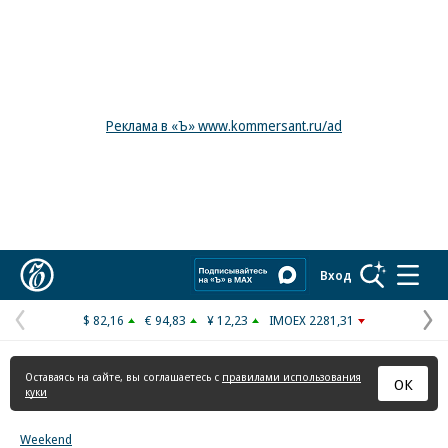
Реклама в «Ъ» www.kommersant.ru/ad
Коммерсантъ
Вход
$ 82,16
€ 94,83
¥ 12,23
IMOEX 2281,31
Предыдущая
С
страница
с
Оставаясь на сайте, вы соглашаетесь с
правилами использования
ОК
куки
Weekend