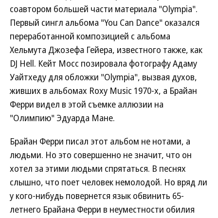
соавтором большей части материала "Olympia".
Первый сингл альбома "You Can Dance" оказался
переработанной композицией с альбома
Хельмута Джозефа Гейера, известного также, как
DJ Hell. Кейт Мосс позировала фотографу Адаму
Уайтхеду для обложки "Olympia", вызвая духов,
живших в альбомах Roxy Music 1970-х, а Брайан
Ферри видел в этой съемке аллюзии на
"Олимпию" Эдуарда Мане.
Брайан Ферри писал этот альбом не нотами, а
людьми. Но это совершенно не значит, что он
хотел за этими людьми спрятаться. В песнях
слышно, что поет человек немолодой. Но вряд ли
у кого-нибудь повернется язык обвинить 65-
летнего Брайана Ферри в неуместности обилия