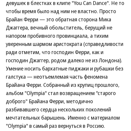
девушек в блестках в клипе "You Can Dance". Не то
чтобы время было над ним не властно. Просто
Брайан Ферри — это обратная сторона Мика
Джаггера, вечный обольститель, берущий не
напором пробивного провинциала, а тихим
уверенным шармом аристократа (справедливости
ради отметим, что господин Ферри, как и
господин Джаггер, родом далеко не из Лондона).
Умение носить бархатные пиджаки и рубашки без
галстука — неотъемлемая часть феномена
Брайана Ферри. Собранный из крупиц прошлого,
альбом "Olympia" стал возвращением "старого
доброго" Брайана Ферри, методично
разбивавшего сердца нескольких поколений
мечтательных барышень. Именно с материалом
"Olympia" в самый раз вернуться в Россию.