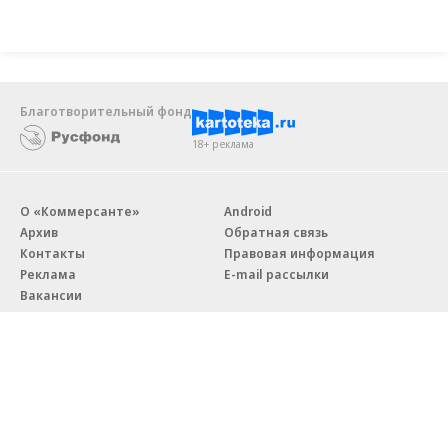
Благотворительный фонд
18+ реклама
О «Коммерсанте»
Android
Архив
Обратная связь
Контакты
Правовая информация
Реклама
E-mail рассылки
Вакансии
18+
© АО «Коммерсантъ». 127006, Москва, Оружейный переулок д. 41,
тел. +7 (495) 797-69-70.