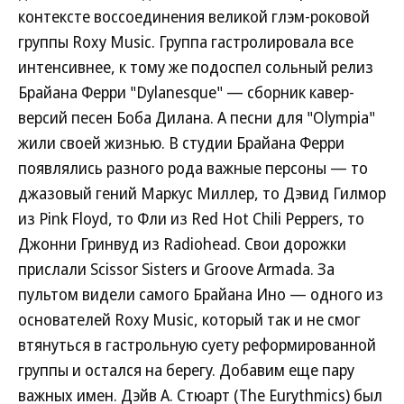
контексте воссоединения великой глэм-роковой
группы Roxy Music. Группа гастролировала все
интенсивнее, к тому же подоспел сольный релиз
Брайана Ферри "Dylanesque" — сборник кавер-
версий песен Боба Дилана. А песни для "Olympia"
жили своей жизнью. В студии Брайана Ферри
появлялись разного рода важные персоны — то
джазовый гений Маркус Миллер, то Дэвид Гилмор
из Pink Floyd, то Фли из Red Hot Chili Peppers, то
Джонни Гринвуд из Radiohead. Свои дорожки
прислали Scissor Sisters и Groove Armada. За
пультом видели самого Брайана Ино — одного из
основателей Roxy Music, который так и не смог
втянуться в гастрольную суету реформированной
группы и остался на берегу. Добавим еще пару
важных имен. Дэйв А. Стюарт (The Eurythmics) был