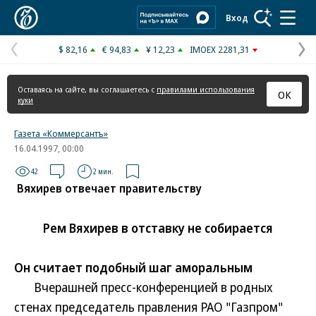
Коммерсантъ
Вход
$ 82,16
€ 94,83
¥ 12,23
IMOEX 2281,31
Предыдущая
С
страница
с
Оставаясь на сайте, вы соглашаетесь с
правилами использования
ОК
куки
Газета «Коммерсантъ»
16.04.1997, 00:00
42
2 мин.
Вяхирев отвечает правительству
Рем Вяхирев в отставку не собирается
Он считает подобный шаг аморальным
Вчерашней пресс-конференцией в родных
стенах председатель правления РАО "Газпром"