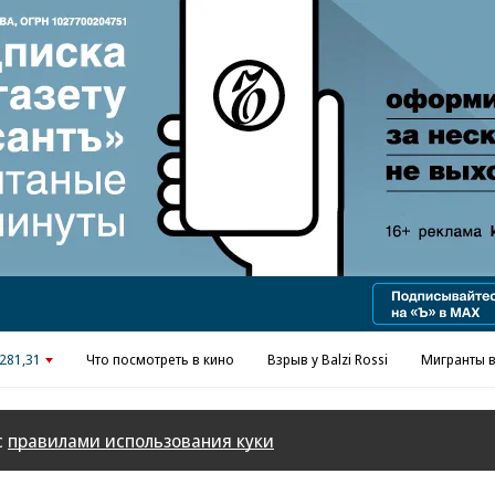
281,31
Что посмотреть в кино
Взрыв у Balzi Rossi
Мигранты в
с
правилами использования куки