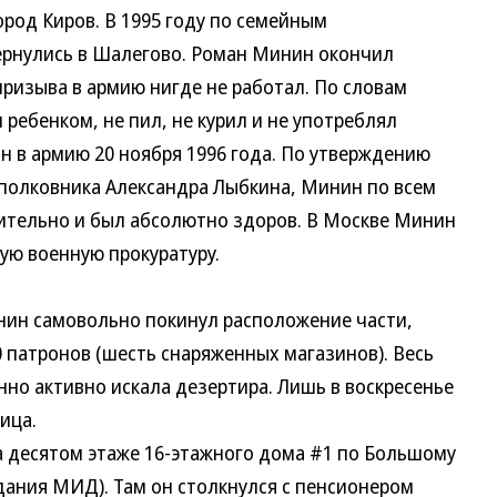
город Киров. В 1995 году по семейным
ернулись в Шалегово. Роман Минин окончил
призыва в армию нигде не работал. По словам
ебенком, не пил, не курил и не употреблял
н в армию 20 ноября 1996 года. По утверждению
полковника Александра Лыбкина, Минин по всем
ительно и был абсолютно здоров. В Москве Минин
ую военную прокуратуру.
ин самовольно покинул расположение части,
0 патронов (шесть снаряженных магазинов). Весь
но активно искала дезертира. Лишь в воскресенье
ица.
 десятом этаже 16-этажного дома #1 по Большому
дания МИД). Там он столкнулся с пенсионером