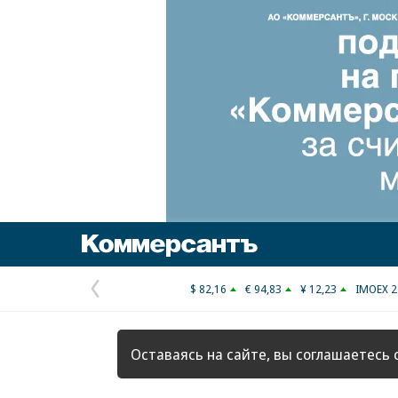
Коммерсантъ
$ 82,16
€ 94,83
¥ 12,23
IMOEX 2
Предыдущая
страница
Оставаясь на сайте, вы соглашаетесь 