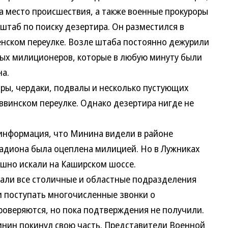
а место происшествия, а также военные прокуроры
штаб по поиску дезертира. Он разместился в
нском переулке. Возле штаба постоянно дежурили
ных милиционеров, которые в любую минуту были
а.
ры, чердаки, подвалы и несколько пустующих
винском переулке. Однако дезертира нигде не
нформация, что Минина видели в районе
тадиона была оцеплена милицией. Но в Лужниках
ешно искали на Каширском шоссе.
ли все столичные и областные подразделения
и поступать многочисленные звонки о
роверяются, но пока подтверждения не получили.
ин покинул свою часть. Представители Военной