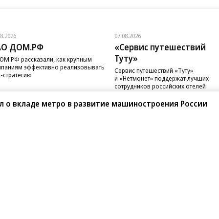
08.2026
07.08.2026
АО ДОМ.РФ
«Сервис путешествий
Туту»
ОМ.РФ рассказали, как крупным
паниям эффективно реализовывать
Сервис путешествий «Туту»
-стратегию
и «Нетмонет» поддержат лучших
сотрудников российских отелей
л о вкладе метро в развитие машиностроения России
санте»
Реклама
Обратная связь
Вакансии
Правовая информация
Android
E-mail рассылки
реулок д. 41,
тел. +7 (495) 797-69-70.
Партнерские проекты/матери
«Промо» и «Официальное со
а: kommersant.ru) зарегистрировано