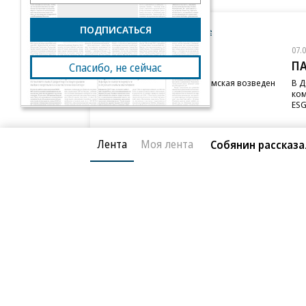
ПОДПИСАТЬСЯ
Новости компаний
Все
07.08.2026
07.
STONE
П
Спасибо, не сейчас
Бизнес-центр STONE Римская возведен
В Д
в полную высоту
ком
ESG
Лента
Моя лента
Собянин рассказа
Благотворительный фонд
О «Коммер
Архив
Контакты
18+ реклама
© АО «Коммерсантъ». 127006, Москва, Оружейный пе
Сетевое издание «Коммерсантъ» (доменное имя сайт