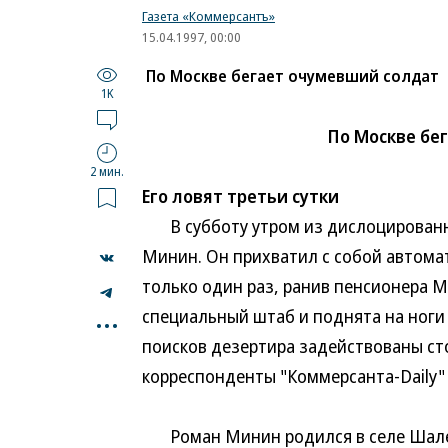
Газета «Коммерсантъ»
15.04.1997, 00:00
По Москве бегает очумевший солдат
1K
По Москве бе
2 мин.
Его ловят третьи сутки
В субботу утром из дислоцированно
Минин. Он прихватил с собой автомат
только один раз, ранив пенсионера 
...
специальный штаб и поднята на ноги
поисков дезертира задействованы ст
корреспонденты "Коммерсанта-Dail
Роман Минин родился в селе Шалего