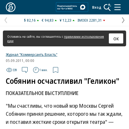
Коммерсантъ
Вход
$ 82,16
€ 94,83
¥ 12,23
IMOEX 2281,31
Предыдущая
С
страница
с
Оставаясь на сайте, вы соглашаетесь с
правилами использования
ОК
куки
Журнал "Коммерсантъ Власть"
05.09.2011, 00:00
339
1 мин.
Собянин осчастливил "Геликон"
ПОКАЗАТЕЛЬНОЕ ВЫСТУПЛЕНИЕ
"Мы счастливы, что новый мэр Москвы Сергей
Собянин принял решение, которого мы так ждали,
и поставил жесткие сроки открытия театра" —