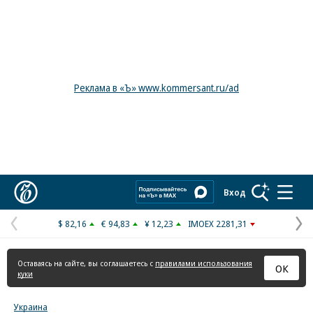
Реклама в «Ъ» www.kommersant.ru/ad
Коммерсантъ
Вход
$ 82,16
€ 94,83
¥ 12,23
IMOEX 2281,31
Предыдущая
С
страница
с
Оставаясь на сайте, вы соглашаетесь с
правилами использования
ОК
куки
Украина