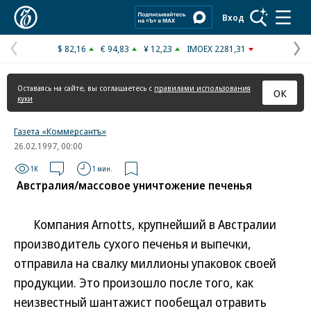
Коммерсантъ
Вход
$ 82,16
€ 94,83
¥ 12,23
IMOEX 2281,31
Предыдущая
С
страница
с
Оставаясь на сайте, вы соглашаетесь с
правилами использования
ОК
куки
Газета «Коммерсантъ»
26.02.1997, 00:00
1K
1 мин.
Австралия/массовое уничтожение печенья
Компания Arnotts, крупнейший в Австралии
производитель сухого печенья и выпечки,
отправила на свалку миллионы упаковок своей
продукции. Это произошло после того, как
неизвестный шантажист пообещал отравить