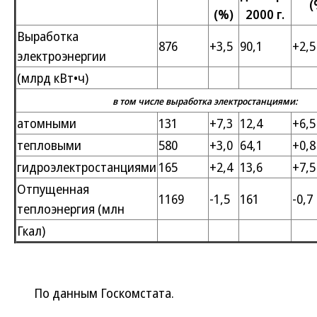
(
(%)
2000 г.
Выработка
876
+3,5
90,1
+2,5
электроэнергии
(млрд кВт•ч)
в том числе выработка электростанциями:
атомными
131
+7,3
12,4
+6,5
тепловыми
580
+3,0
64,1
+0,8
гидроэлектростанциями
165
+2,4
13,6
+7,5
Отпущенная
1169
-1,5
161
-0,7
теплоэнергия (млн
Гкал)
По данным Госкомстата.