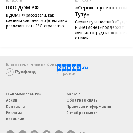
07.08.2026
07.08.2026
ПАО ДОМ.РФ
«Сервис путешествий
Туту»
В ДОМ.РФ рассказали, как
крупным компаниям эффективно
Сервис путешествий «Туту»
реализовывать ESG-стратегию
и «Нетмонет» поддержат
лучших сотрудников российск
отелей
Благотворительный фонд
18+ реклама
О «Коммерсанте»
Android
Архив
Обратная связь
Контакты
Правовая информация
Реклама
E-mail рассылки
Вакансии