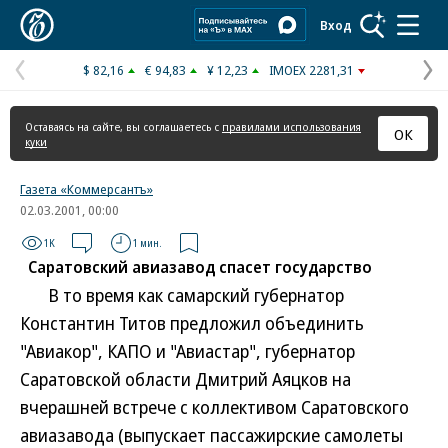
Коммерсантъ
Вход
$ 82,16
€ 94,83
¥ 12,23
IMOEX 2281,31
Предыдущая
С
страница
с
Оставаясь на сайте, вы соглашаетесь с
правилами использования
ОК
куки
Газета «Коммерсантъ»
02.03.2001, 00:00
1K
1 мин.
Саратовский авиазавод спасет государство
В то время как самарский губернатор
Константин Титов предложил объединить
"Авиакор", КАПО и "Авиастар", губернатор
Саратовской области Дмитрий Аяцков на
вчерашней встрече с коллективом Саратовского
авиазавода (выпускает пассажирские самолеты