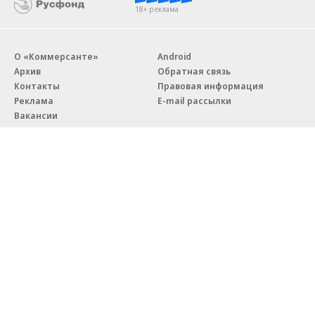
18+ реклама
О «Коммерсанте»
Android
Архив
Обратная связь
Контакты
Правовая информация
Реклама
E-mail рассылки
Вакансии
18+
© АО «Коммерсантъ». 127006, Москва, Оружейный переулок д. 41,
тел. +7 (495) 797-69-70.
Сетевое издание «Коммерсантъ» (доменное имя сайта:
kommersant.ru) зарегистрировано Федеральной службой
по надзору в сфере связи, информационных технологий и массовых
коммуникаций (Роскомнадзор), регистрационный номер и дата
принятия решения о регистрации: серия
Эл № ФС77-76922
от 11 октября 2019 г.
Партнерские проекты/материалы, новости компаний, материалы