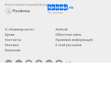
Благотворительный фонд
18+ реклама
О «Коммерсанте»
Android
Архив
Обратная связь
Контакты
Правовая информация
Реклама
E-mail рассылки
Вакансии
18+
© АО «Коммерсантъ». 127006, Москва, Оружейный переулок д. 41,
тел. +7 (495) 797-69-70.
Сетевое издание «Коммерсантъ» (доменное имя сайта:
kommersant.ru) зарегистрировано Федеральной службой
по надзору в сфере связи, информационных технологий и массовых
коммуникаций (Роскомнадзор), регистрационный номер и дата
принятия решения о регистрации: серия
Эл № ФС77-76922
от 11 октября 2019 г.