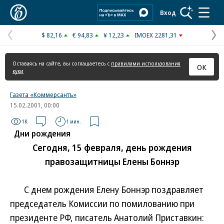
Коммерсантъ
Вход
$ 82,16
€ 94,83
¥ 12,23
IMOEX 2281,31
Предыдущая
С
страница
с
Оставаясь на сайте, вы соглашаетесь с
правилами использования
ОК
куки
Газета «Коммерсантъ»
15.02.2001, 00:00
1K
1 мин.
Дни рождения
Сегодня, 15 февраля, день рождения
правозащитницы Елены Боннэр
С днем рождения Елену Боннэр поздравляет
председатель Комиссии по помилованию при
президенте РФ, писатель Анатолий Приставкин: