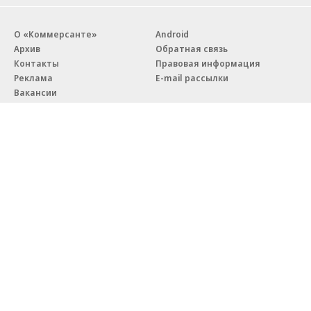
О «Коммерсанте»
Android
Архив
Обратная связь
Контакты
Правовая информация
Реклама
E-mail рассылки
Вакансии
18+
© АО «Коммерсантъ». 127006, Москва, Оружейный переулок д. 41,
тел. +7 (495) 797-69-70.
Сетевое издание «Коммерсантъ» (доменное имя сайта:
kommersant.ru) зарегистрировано Федеральной службой
по надзору в сфере связи, информационных технологий и массовых
коммуникаций (Роскомнадзор), регистрационный номер и дата
принятия решения о регистрации: серия
Эл № ФС77-76922
от 11 октября 2019 г.
Партнерские проекты/материалы, новости компаний, материалы
с пометкой «Промо» и «Официальное сообщение» опубликованы
на коммерческой основе.