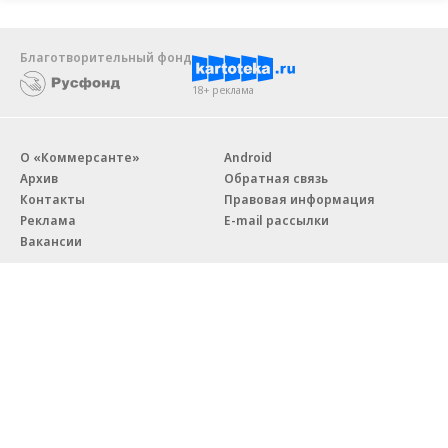
Благотворительный фонд
18+ реклама
О «Коммерсанте»
Android
Архив
Обратная связь
Контакты
Правовая информация
Реклама
E-mail рассылки
Вакансии
18+
© АО «Коммерсантъ». 127006, Москва, Оружейный переулок д. 41,
тел. +7 (495) 797-69-70.
Сетевое издание «Коммерсантъ» (доменное имя сайта:
kommersant.ru) зарегистрировано Федеральной службой
по надзору в сфере связи, информационных технологий и массовых