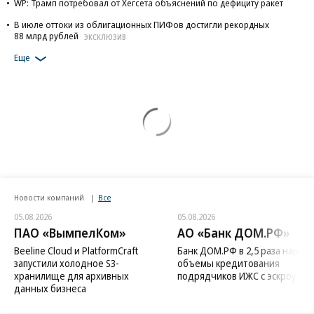
WP: Трамп потребовал от Хегсета объяснений по дефициту ракет
В июле оттоки из облигационных ПИФов достигли рекордных
88 млрд рублей
ЭКСКЛЮЗИВ
Еще
Новости компаний
Все
05.08.2026
05.08.2026
ПАО «ВымпелКом»
АО «Банк ДОМ.РФ»
Beeline Cloud и PlatformCraft
Банк ДОМ.РФ в 2,5 раза нараст
запустили холодное S3-
объемы кредитования
хранилище для архивных
подрядчиков ИЖС с эскроу
данных бизнеса