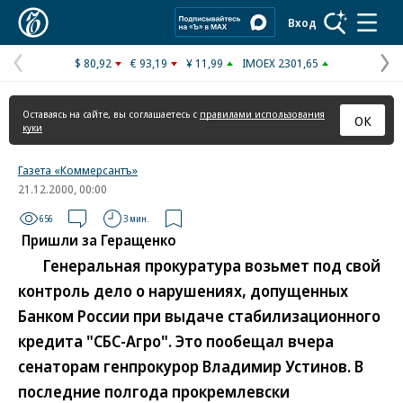
Коммерсантъ
Вход
$ 80,92
€ 93,19
¥ 11,99
IMOEX 2301,65
Предыдущая
С
страница
с
Оставаясь на сайте, вы соглашаетесь с
правилами использования
ОК
куки
Газета «Коммерсантъ»
21.12.2000, 00:00
656
3 мин.
Пришли за Геращенко
Генеральная прокуратура возьмет под свой
контроль дело о нарушениях, допущенных
Банком России при выдаче стабилизационного
кредита "СБС-Агро". Это пообещал вчера
сенаторам генпрокурор Владимир Устинов. В
последние полгода прокремлевски