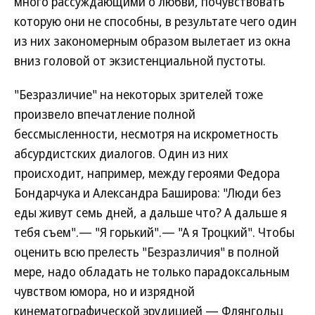
много рассуждающими о любви, почувствовать
которую они не способны, в результате чего один
из них закономерным образом вылетает из окна
вниз головой от экзистенциальной пустоты.
"Безразличие" на некоторых зрителей тоже
произвело впечатление полной
бессмысленности, несмотря на искрометность
абсурдистских диалогов. Один из них
происходит, например, между героями Федора
Бондарчука и Александра Баширова: "Люди без
еды живут семь дней, а дальше что? А дальше я
тебя съем".— "Я горький".— "А я Троцкий". Чтобы
оценить всю прелесть "Безразличия" в полной
мере, надо обладать не только парадоксальным
чувством юмора, но и изрядной
кинематографической эрудицией — Флянгольц