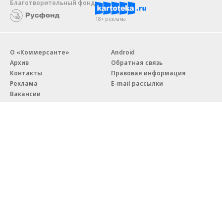
Благотворительный фонд
18+ реклама
О «Коммерсанте»
Android
Архив
Обратная связь
Контакты
Правовая информация
Реклама
E-mail рассылки
Вакансии
18+
© АО «Коммерсантъ». 127006, Москва, Оружейный переулок д. 41,
тел. +7 (495) 797-69-70.
Сетевое издание «Коммерсантъ» (доменное имя сайта:
kommersant.ru) зарегистрировано Федеральной службой
по надзору в сфере связи, информационных технологий и массовых
коммуникаций (Роскомнадзор), регистрационный номер и дата
принятия решения о регистрации: серия
Эл № ФС77-76922
от 11 октября 2019 г.