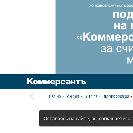
Коммерсантъ
$ 81,40
€ 94,05
¥ 12,08
IMOEX 2285,88
Предыдущая
страница
Оставаясь на сайте, вы соглашаетесь 