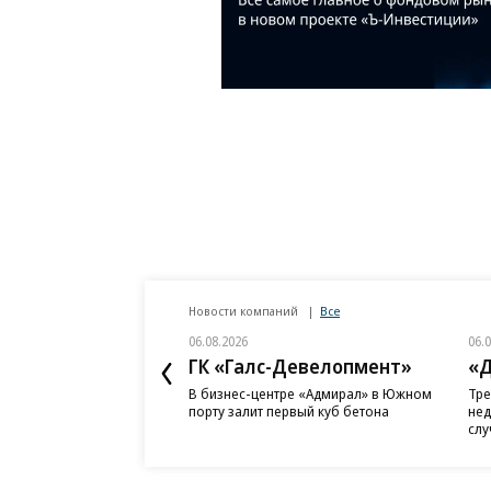
Новости компаний
Все
06.08.2026
06.
ГК «Галс-Девелопмент»
«Д
В бизнес-центре «Адмирал» в Южном
Тре
порту залит первый куб бетона
нед
слу