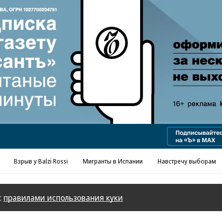
Реклама в «Ъ» www.kommersant.ru/ad
Взрыв у Balzi Rossi
Мигранты в Испании
Навстречу выборам
с
правилами использования куки