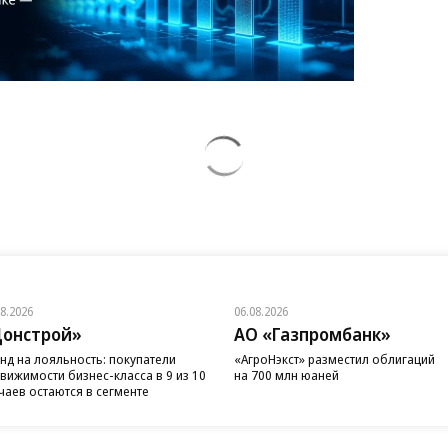
08.2026
06.08.2026
онстрой»
АО «Газпромбанк»
нд на лояльность: покупатели
«АгроНэкст» разместил облигаций
вижимости бизнес-класса в 9 из 10
на 700 млн юаней
чаев остаются в сегменте