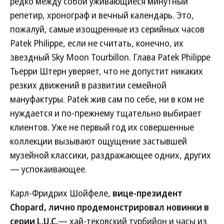
редко между собой уживающиеся минутный
репетир, хронограф и вечный календарь. Это,
пожалуй, самые изощренные из серийных часов
Patek Philippe, если не считать, конечно, их
звездный Sky Moon Tourbillon. Глава Patek Philippe
Тьерри Штерн уверяет, что не допустит никаких
резких движений в развитии семейной
мануфактуры. Patek жив сам по себе, ни в ком не
нуждается и по-прежнему тщательно выбирает
клиентов. Уже не первый год их совершенные
коллекции вызывают ощущение застывшей
музейной классики, раздражающее одних, других
— успокаивающее.
Карл-Фридрих Шойфеле,
вице-президент
Chopard, лично продемонстрировал новинки в
серии L.U.C.
— хай-тековский турбийон и часы из