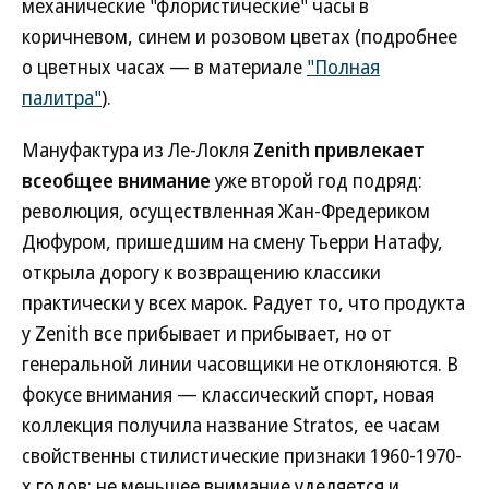
механические "флористические" часы в
коричневом, синем и розовом цветах (подробнее
о цветных часах — в материале
"Полная
палитра"
).
Мануфактура из Ле-Локля
Zenith привлекает
всеобщее внимание
уже второй год подряд:
революция, осуществленная Жан-Фредериком
Дюфуром, пришедшим на смену Тьерри Натафу,
открыла дорогу к возвращению классики
практически у всех марок. Радует то, что продукта
у Zenith все прибывает и прибывает, но от
генеральной линии часовщики не отклоняются. В
фокусе внимания — классический спорт, новая
коллекция получила название Stratos, ее часам
свойственны стилистические признаки 1960-1970-
х годов; не меньшее внимание уделяется и