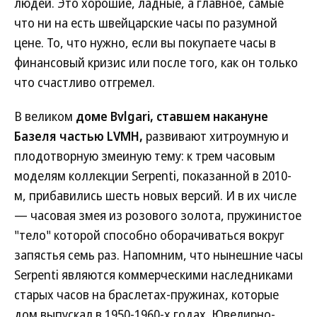
людей. Это хорошие, ладные, а главное, самые
что ни на есть швейцарские часы по разумной
цене. То, что нужно, если вы покупаете часы в
финансовый кризис или после того, как он только
что счастливо отгремел.
В великом
доме Bvlgari, ставшем накануне
Базеля частью LVMH,
развивают хитроумную и
плодотворную змеиную тему: к трем часовым
моделям коллекции Serpenti, показанной в 2010-
м, прибавились шесть новых версий. И в их числе
— часовая змея из розового золота, пружинистое
"тело" которой способно оборачиваться вокруг
запястья семь раз. Напомним, что нынешние часы
Serpenti являются коммерческими наследниками
старых часов на браслетах-пружинах, которые
дом выпускал в 1950-1960-х годах. Ювелирно-