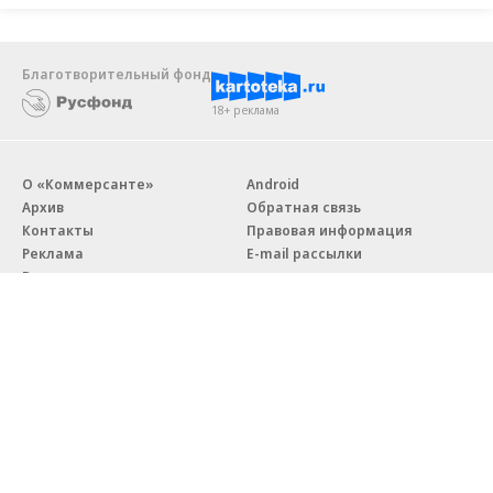
Благотворительный фонд
18+ реклама
О «Коммерсанте»
Android
Архив
Обратная связь
Контакты
Правовая информация
Реклама
E-mail рассылки
Вакансии
18+
© АО «Коммерсантъ». 127006, Москва, Оружейный переулок д. 41,
тел. +7 (495) 797-69-70.
Сетевое издание «Коммерсантъ» (доменное имя сайта:
kommersant.ru) зарегистрировано Федеральной службой
по надзору в сфере связи, информационных технологий и массовых