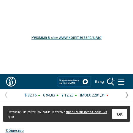
Реклама в «Ъ» www.kommersant.ru/ad
Коммерсантъ
Вход
$ 82,16
€ 94,83
¥ 12,23
IMOEX 2281,31
Предыдущая
С
страница
с
Оставаясь на сайте, вы соглашаетесь с
правилами использования
ОК
куки
Общество