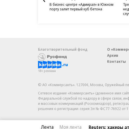
В бизнес-центре «Адмирал» в Южном
Тре
порту залит первый куб бетона
нед
слу
Благотворительный фонд
О «Коммер
Архив
Контакты
18+ реклама
© АО «Коммерсантъ». 127006, Москва, Оружейный пе
Сетевое издание «Коммерсантъ» (доменное имя сайт
Федеральной службой по надзору в сфере связи, и
и массовых коммуникаций (Роскомнадзор), регистра
решения о регистрации: серия
Эл № ФС77-76922
от 1
Лента
Моя лента
Reuters: хакеры 