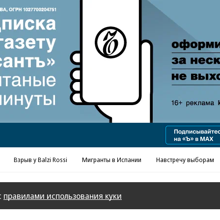
Реклама в «Ъ» www.kommersant.ru/ad
Взрыв у Balzi Rossi
Мигранты в Испании
Навстречу выборам
с
правилами использования куки