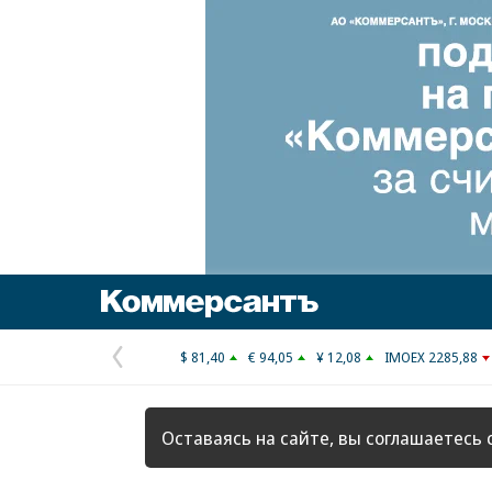
Коммерсантъ
$ 81,40
€ 94,05
¥ 12,08
IMOEX 2285,88
Предыдущая
страница
Оставаясь на сайте, вы соглашаетесь 