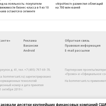
нд на лояльность: покупатели
«АгроНэкст» разместил облигаций
вижимости бизнес-класса в 9 из 10
на 700 млн юаней
чаев остаются в сегменте
санте»
Реклама
Обратная связь
Вакансии
Правовая информация
Android
E-mail рассылки
реулок д. 41,
тел. +7 (495) 797-69-70.
Партнерские проекты/матери
«Промо» и «Официальное со
а: kommersant.ru) зарегистрировано
нформационных технологий
На kommersant.ru применяют
ционный номер и дата принятия
1 октября 2019 г.
атаковали десятки крупнейших финансовых компаний СШ