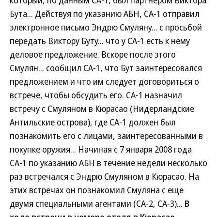
который, по данным СА-1, был партнером Виктора
Бута... Действуя по указанию АБН, СА-1 отправил
электронное письмо Эндрю Смуляну... с просьбой
передать Виктору Буту... что у СА-1 есть к нему
деловое предложение. Вскоре после этого
Смулян... сообщил СА-1, что Бут заинтересовался
предложением и что им следует договориться о
встрече, чтобы обсудить его. СА-1 назначил
встречу с Смуляном в Кюрасао (Нидерландские
Антильские острова), где СА-1 должен был
познакомить его с лицами, заинтересованными в
покупке оружия... Начиная с 7 января 2008 года
СА-1 по указанию АБН в течение недели несколько
раз встречался с Эндрю Смуляном в Кюрасао. На
этих встречах он познакомил Смуляна с еще
двумя специальными агентами (СА-2, СА-3)...
В