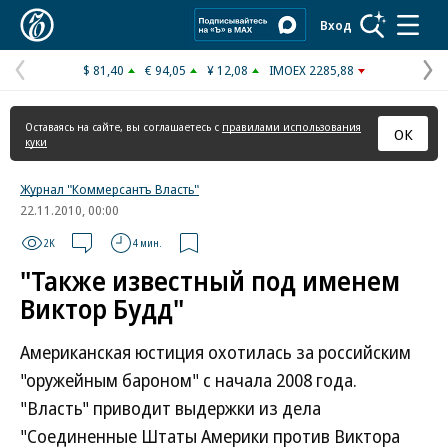
Коммерсантъ
Вход
$ 81,40
€ 94,05
¥ 12,08
IMOEX 2285,88
Предыдущая
С
страница
с
Оставаясь на сайте, вы соглашаетесь с
правилами использования
ОК
куки
Журнал "Коммерсантъ Власть"
22.11.2010, 00:00
2K
4 мин.
"Также известный под именем
Виктор Будд"
Американская юстиция охотилась за российским
"оружейным бароном" с начала 2008 года.
"Власть" приводит выдержки из дела
"Соединенные Штаты Америки против Виктора