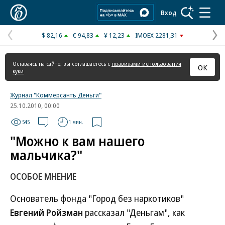
Коммерсантъ
Вход
$ 82,16
€ 94,83
¥ 12,23
IMOEX 2281,31
Предыдущая
С
страница
с
Оставаясь на сайте, вы соглашаетесь с
правилами использования
ОК
куки
Журнал "Коммерсантъ Деньги"
25.10.2010, 00:00
545
1 мин.
"Можно к вам нашего
мальчика?"
ОСОБОЕ МНЕНИЕ
Основатель фонда "Город без наркотиков"
Евгений Ройзман
рассказал "Деньгам", как