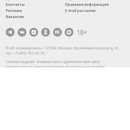
Контакты
Правовая информация
Реклама
E-mail рассылки
Вакансии
18+
© АО «Коммерсантъ». 127006, Москва, Оружейный переулок д. 41,
тел. +7 (495) 797-69-70.
Сетевое издание «Коммерсантъ» (доменное имя сайта:
kommersant.ru) зарегистрировано Федеральной службой
по надзору в сфере связи, информационных технологий и массовых
коммуникаций (Роскомнадзор), регистрационный номер и дата
принятия решения о регистрации: серия
Эл № ФС77-76922
от 11 октября 2019 г.
Партнерские проекты/материалы, новости компаний, материалы
с пометкой «Промо» и «Официальное сообщение» опубликованы
на коммерческой основе.
На kommersant.ru применяются рекомендательные технологии.
Подробнее