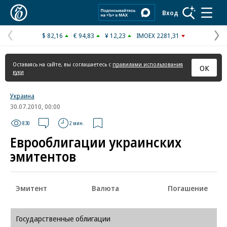
Коммерсантъ
Вход
$ 82,16
€ 94,83
¥ 12,23
IMOEX 2281,31
Предыдущая
С
страница
с
Оставаясь на сайте, вы соглашаетесь с
правилами использования
ОК
куки
Украина
30.07.2010, 00:00
830
2 мин.
Еврооблигации украинских
эмитентов
Эмитент
Валюта
Погашение
Государственные облигации