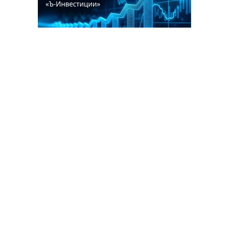
Благотворительный фонд
18+ реклама
О «Коммерсанте»
Android
Архив
Обратная связь
Контакты
Правовая информация
Реклама
E-mail рассылки
Вакансии
18+
© АО «Коммерсантъ». 127006, Москва, Оружейный переулок д. 41,
тел. +7 (495) 797-69-70.