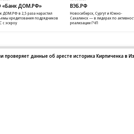
 «Банк ДОМ.РФ»
ВЭБ.РФ
к ДОМ.РФ в 2,5 раза нарастил
Новосибирск, Сургут и Южно-
емы кредитования подрядчиков
Сахалинск — в лидерах по активнос
 с эскроу
реализации ГЧП
и проверяет данные об аресте историка Кирпиченка в И
санте»
Реклама
Обратная связь
Вакансии
Правовая информация
Android
E-mail рассылки
реулок д. 41,
тел. +7 (495) 797-69-70.
Партнерские проекты/матери
«Промо» и «Официальное со
а: kommersant.ru) зарегистрировано
нформационных технологий
На kommersant.ru применяют
ционный номер и дата принятия
1 октября 2019 г.