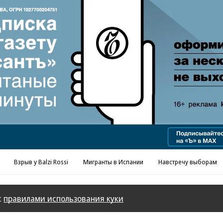
Реклама в «Ъ» www.kommersant.ru/ad
Взрыв у Balzi Rossi
Мигранты в Испании
Навстречу выборам
с
правилами использования куки