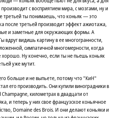
люди — коньяк вообще пьют не для вкуса, а для
, производит с восприятием мира, с мозгами, ну и
ле третьей ты понимаешь, что коньяк — это
дка после третьей производит эффект ажиотажа,
вые и заметные для окружающих формы. А
Ты вдруг видишь картину в ее многогранности,
ложенной, симпатичной многомерности, когда
се хорошо. Ну конечно, если ты не пьешь коньяк
етьей уже мутит.
его больше и не выпьете, потому что "КиН"
тал его производить. Они купили виноградники в
d Champagne, километрах в двадцати от
ка, и теперь у них свое французское коньячное
ство, Domaine des Brois. И они делают коньяки и
анции, и в России, но только из французских