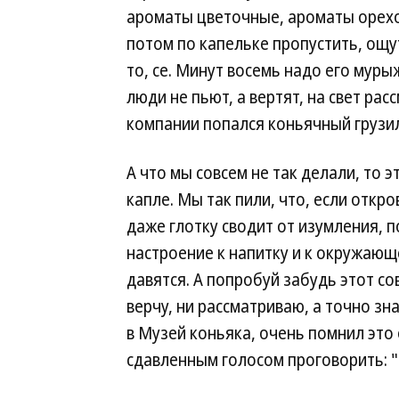
ароматы цветочные, ароматы орехо
потом по капельке пропустить, ощут
то, се. Минут восемь надо его мур
люди не пьют, а вертят, на свет ра
компании попался коньячный грузил
А что мы совсем не так делали, то 
капле. Мы так пили, что, если откр
даже глотку сводит от изумления, п
настроение к напитку и к окружающ
давятся. А попробуй забудь этот сов
верчу, ни рассматриваю, а точно зн
в Музей коньяка, очень помнил это
сдавленным голосом проговорить: "