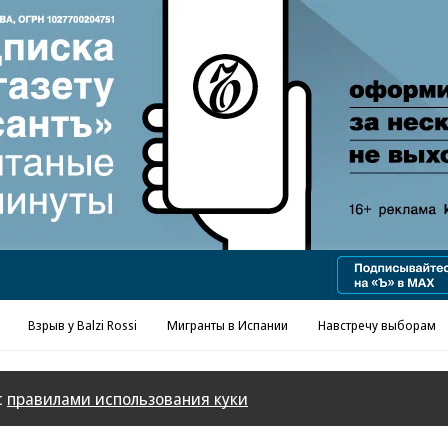
Реклама в «Ъ» www.kommersant.ru/ad
Взрыв у Balzi Rossi
Мигранты в Испании
Навстречу выборам
с
правилами использования куки