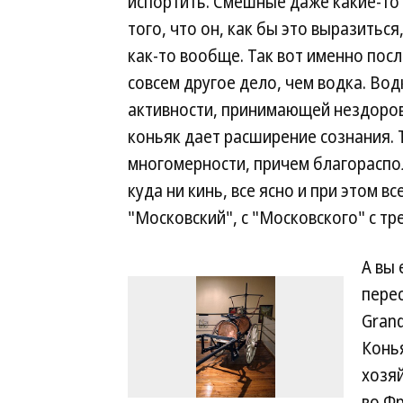
испортить. Смешные даже какие-то 
того, что он, как бы это выразиться
как-то вообще. Так вот именно пос
совсем другое дело, чем водка. Во
активности, принимающей нездоро
коньяк дает расширение сознания. 
многомерности, причем благораспо
куда ни кинь, все ясно и при этом в
"Московский", с "Московского" с тр
А вы 
перес
Gran
Конья
хозяй
во Фр