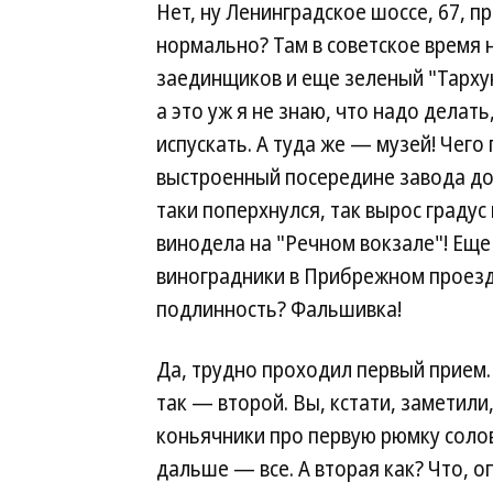
Нет, ну Ленинградское шоссе, 67, п
нормально? Там в советское время 
заединщиков и еще зеленый "Тархун
а это уж я не знаю, что надо делат
испускать. А туда же — музей! Чего
выстроенный посередине завода дом
таки поперхнулся, так вырос градус
винодела на "Речном вокзале"! Еще
виноградники в Прибрежном проезде
подлинность? Фальшивка!
Да, трудно проходил первый прием.
так — второй. Вы, кстати, заметили,
коньячники про первую рюмку соло
дальше — все. А вторая как? Что, оп