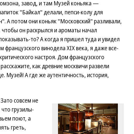
ромзона, завод, и там Музей коньяка —
напиток "Байкал" делали, пепси-колу для
". А потом они коньяк "Московский" разливали,
ь, чтобы он раскрылся и ароматы начал
 показывать-то? А когда я пришел туда и увидел
 французского винодела XIX века, я даже все-
 критического настроя. Дом французского
 расскажите, как древние москвичи развели
. Музей! А где же аутентичность, история,
 Зато совсем не
 что грузилы-
вьем поют, а
ять греть,