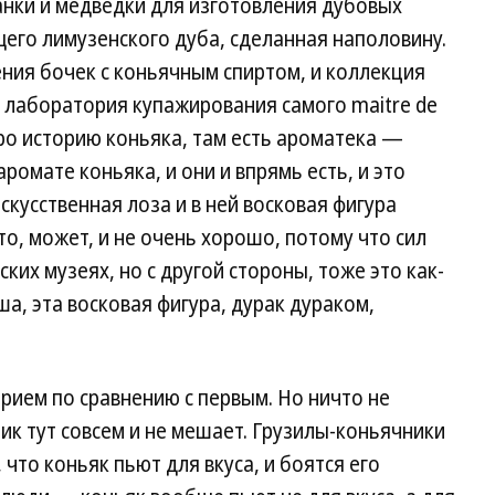
ганки и медведки для изготовления дубовых
щего лимузенского дуба, сделанная наполовину.
ения бочек с коньячным спиртом, и коллекция
и лаборатория купажирования самого maitre de
про историю коньяка, там есть ароматека —
ромате коньяка, и они и впрямь есть, и это
скусственная лоза и в ней восковая фигура
о, может, и не очень хорошо, потому что сил
ских музеях, но с другой стороны, тоже это как-
а, эта восковая фигура, дурак дураком,
прием по сравнению с первым. Но ничто не
чик тут совсем и не мешает. Грузилы-коньячники
 что коньяк пьют для вкуса, и боятся его