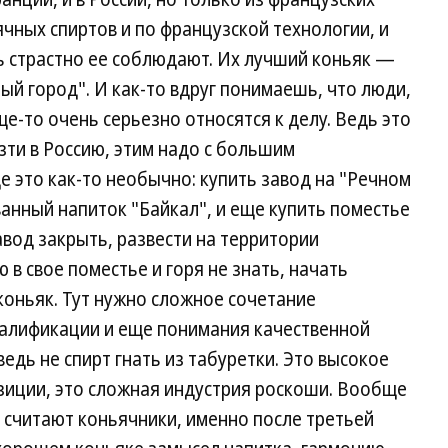
чных спиртов и по французской технологии, и
ь страстно ее соблюдают. Их лучший коньяк —
тарый город". И как-то вдруг понимаешь, что люди,
е-то очень серьезно относятся к делу. Ведь это
зти в Россию, этим надо с большим
 это как-то необычно: купить завод на "Речном
ванный напиток "Байкал", и еще купить поместье
авод закрыть, развести на территории
в свое поместье и горя не знать, начать
коньяк. Тут нужно сложное сочетание
валификации и еще понимания качественной
едь не спирт гнать из табуретки. Это высокое
зиции, это сложная индустрия роскоши. Вообще
о считают коньячники, именно после третьей