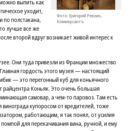
 можно выпить как
итическое уходит,
Фото: Григорий Ревзин,
ти по полстакана,
Коммерсантъ
то лучше все же
 после второй вдруг возникает живой интерес к
узее. Они туда привезли из Франции множество
 Главная гордость этого музея — настоящий
амбик — это перегонный куб для коньячного
г райцентра Коньяк. Это очень большая
оминающая самовар, а чем-то паровоз. Там есть
я винограда купоросом от вредителей, тоже
затором, работающим, я так понял, от усилия
с помпой для перекачивания вина, ручной, и ему