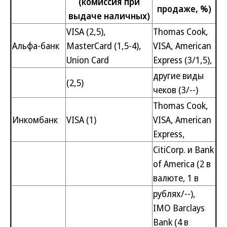
(комиссия при
продаже, %)
выдаче наличных)
VISA (2,5),
Thomas Cook,
Альфа-банк
MasterCard (1,5-4),
VISA, American
Union Card
Express (3/1,5),
другие виды
(2,5)
чеков (3/--)
Thomas Cook,
Инкомбанк
VISA (1)
VISA, American
Express,
CitiCorp. и Bank
of America (2 в
валюте, 1 в
рублях/--),
IMO Barclays
Bank (4 в