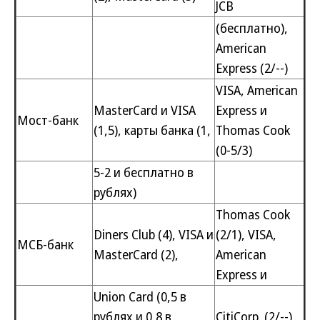
JCB
(бесплатно),
American
Express (2/--)
VISA, American
MasterCard и VISA
Express и
Мост-банк
(1,5), карты банка (1,
Thomas Cook
(0-5/3)
5-2 и бесплатно в
рублях)
Thomas Cook
Diners Club (4), VISA и
(2/1), VISA,
МСБ-банк
MasterCard (2),
American
Express и
Union Card (0,5 в
рублях и 0,8 в
CitiCorp. (2/--)