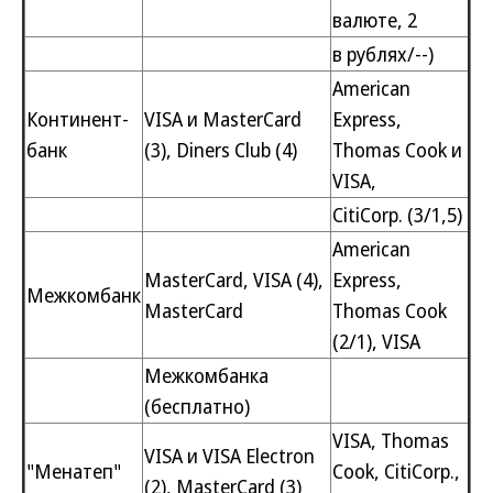
валюте, 2
в рублях/--)
American
Континент-
VISA и MasterCard
Express,
банк
(3), Diners Club (4)
Thomas Cook и
VISA,
CitiCorp. (3/1,5)
American
MasterCard, VISA (4),
Express,
Межкомбанк
MasterCard
Thomas Cook
(2/1), VISA
Межкомбанка
(бесплатно)
VISA, Thomas
VISA и VISA Electron
"Менатеп"
Cook, CitiCorp.,
(2), MasterCard (3)