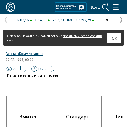
Коммерсантъ
Вход
$ 82,16
€ 94,83
¥ 12,23
IMOEX 2297,29
СВО
Предыдущая
С
страница
с
Оставаясь на сайте, вы соглашаетесь с
правилами использования
ОК
куки
Газета «Коммерсантъ»
02.03.1996, 00:00
5K
8 мин.
Пластиковые карточки
Эмитент
Стандарт
Тип