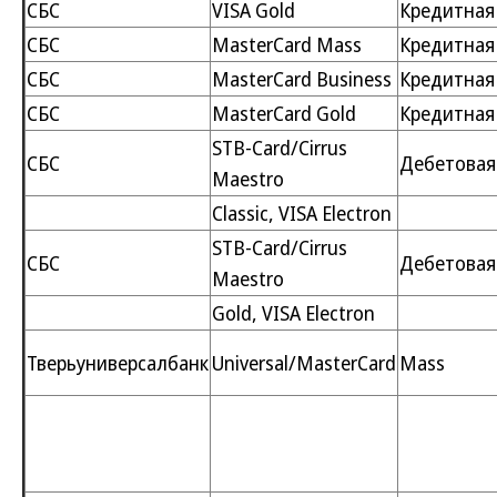
СБС
VISA Gold
Кредитная
СБС
MasterCard Mass
Кредитная
СБС
MasterCard Business
Кредитная
СБС
MasterCard Gold
Кредитная
STB-Card/Cirrus
СБС
Дебетовая
Maestro
Classic, VISA Electron
STB-Card/Cirrus
СБС
Дебетовая
Maestro
Gold, VISA Electron
Тверьуниверсалбанк
Universal/MasterCard
Mass