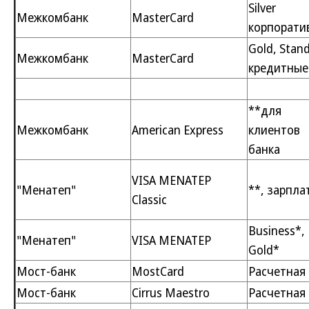
Silver
Межкомбанк
MasterCard
корпорати
Gold, Stan
Межкомбанк
MasterCard
кредитные
**для
Межкомбанк
American Express
клиентов
банка
VISA MENATEP
"Менатеп"
**, зарпла
Classic
Business*,
"Менатеп"
VISA MENATEP
Gold*
Мост-банк
MostCard
Расчетная
Мост-банк
Cirrus Maestro
Расчетная